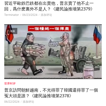
習近平歐鉄巴鉄都在出賣他，普京賣了他不止一
回，爲什麽裏外不是人？《建民論推墻第2379》
Terminator
06/23/2024
添加评论
视频
世界时评
普京訪問朝鮮越南，不光得罪了韓國還得罪了一個
冤大頭是誰？《建民論推墻第2378》
06/22/2024
添加评论