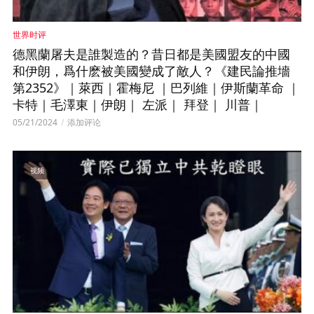
世界时评
德黑蘭屠夫是誰製造的？昔日都是美國盟友的中國
和伊朗，爲什麽被美國變成了敵人？《建民論推墻
第2352》｜萊西｜霍梅尼 ｜巴列維｜伊斯蘭革命 ｜
卡特｜毛澤東｜伊朗｜ 左派｜ 拜登｜ 川普｜
05/21/2024
添加评论
视频