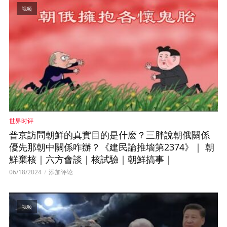
视频
世界时评
普京訪問朝鮮的真實目的是什麽？三胖說朝俄關係
優先那朝中關係咋辦？《建民論推墻第2374》｜ 朝
鮮棄核｜六方會談｜核試驗｜朝鮮搞事｜
06/18/2024
添加评论
视频