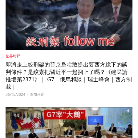
世界时评
即將走上絞刑架的普京爲啥敢提出要西方跪下的談
判條件？是絞索把習近平一起捆上了嗎？《建民論
推墻第2371》｜ G7｜俄烏和談｜瑞士峰會｜西方制
裁｜
06/15/2024
添加评论
视频