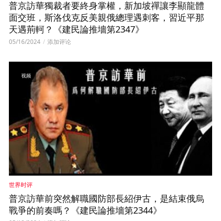
普京訪華獨裁者要終身掌權，新加坡禪讓李顯龍體
面交班，斯洛伐克反美親俄總理遇刺客，習近平那
天遇荊軻？《建民論推墻第2347》
05/16/2024
添加评论
视频
世界时评
普京訪華前突然解職國防部長紹伊古，是結束俄烏
戰爭的前奏嗎？《建民論推墻第2344》