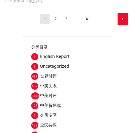
05/13/2024
添加评论
1
2
3
…
41
分类目录
English Report
9
Uncategorized
6
世界时评
481
中美关系
532
中美时评
1,416
中美贸易战
126
会员专区
1
全民共振
172