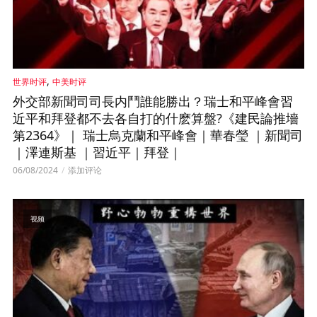
,
世界时评
中美时评
外交部新聞司司長内鬥誰能勝出？瑞士和平峰會習
近平和拜登都不去各自打的什麽算盤?《建民論推墻
第2364》｜ 瑞士烏克蘭和平峰會｜華春瑩 ｜新聞司
｜澤連斯基 ｜習近平｜拜登｜
06/08/2024
添加评论
视频