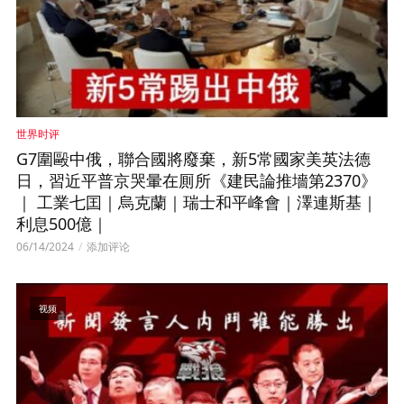
世界时评
G7圍毆中俄，聯合國將廢棄，新5常國家美英法德
日，習近平普京哭暈在厠所《建民論推墻第2370》
｜ 工業七囯｜烏克蘭｜瑞士和平峰會｜澤連斯基｜
利息500億｜
06/14/2024
添加评论
视频