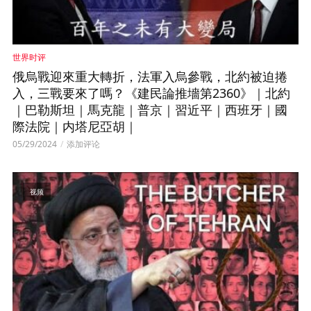
世界时评
俄烏戰迎來重大轉折，法軍入烏參戰，北約被迫捲
入，三戰要來了嗎？《建民論推墻第2360》｜北約
｜巴勒斯坦｜馬克龍｜普京｜習近平｜西班牙｜國
際法院｜内塔尼亞胡｜
05/29/2024
添加评论
视频