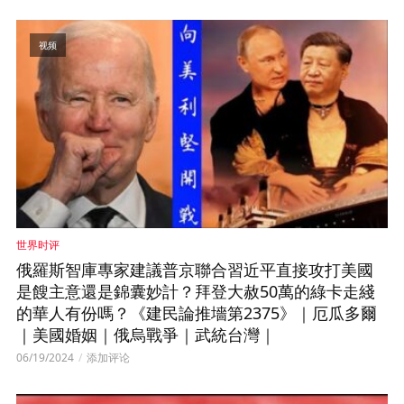
视频
世界时评
俄羅斯智庫專家建議普京聯合習近平直接攻打美國
是餿主意還是錦囊妙計？拜登大赦50萬的綠卡走綫
的華人有份嗎？《建民論推墻第2375》｜厄瓜多爾
｜美國婚姻｜俄烏戰爭｜武統台灣｜
06/19/2024
添加评论