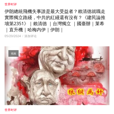
世界时评
伊朗總統飛機失事誰是最大受益者？賴清德就職走
實際獨立路綫，中共的紅綫還有沒有？《建民論推
墻第2351》｜賴清德 ｜台灣獨立 ｜國臺辦｜莱希
｜直升機｜哈梅内伊｜伊朗｜
05/20/2024
添加评论
视频
世界时评