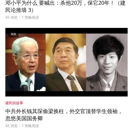
邓小平为什么 要喊出：杀他20万，保它20年！（建
民论推墙 3）
45 浏览
1 简略阅读
视频
建民的故事
中共外长钱其琛偷梁换柱，外交官顶替学生领袖，
忽悠美国国务卿
45 浏览
1 简略阅读