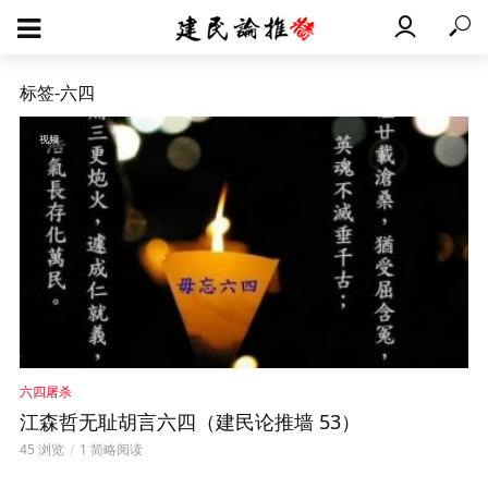
标签-六四
视频
六四屠杀
江森哲无耻胡言六四（建民论推墙 53）
45 浏览
1 简略阅读