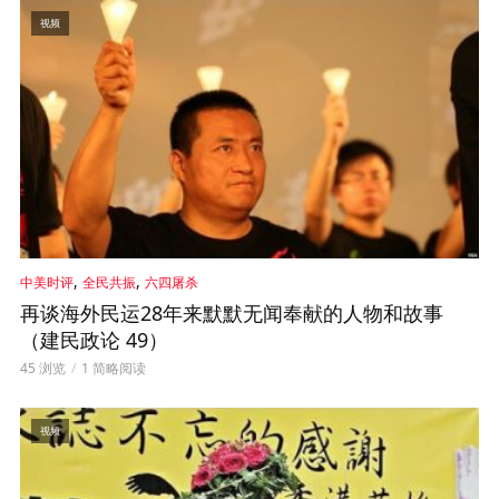
视频
,
,
中美时评
全民共振
六四屠杀
再谈海外民运28年来默默无闻奉献的人物和故事
（建民政论 49）
45 浏览
1 简略阅读
视频