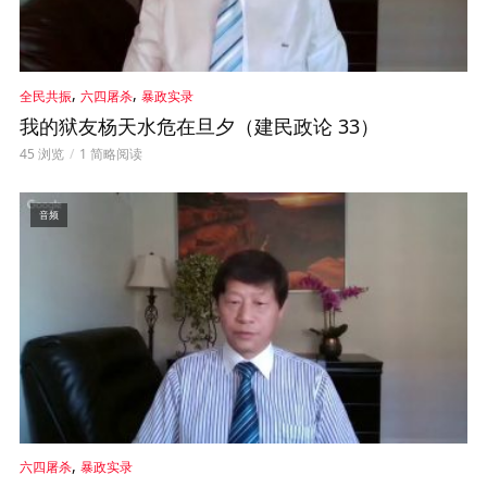
,
,
全民共振
六四屠杀
暴政实录
我的狱友杨天水危在旦夕（建民政论 33）
45 浏览
1 简略阅读
音频
,
六四屠杀
暴政实录