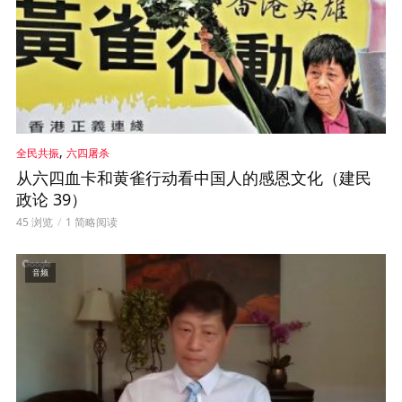
,
全民共振
六四屠杀
从六四血卡和黄雀行动看中国人的感恩文化（建民
政论 39）
45 浏览
1 简略阅读
音频