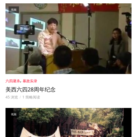
视频
,
六四屠杀
暴政实录
美西六四28周年纪念
45 浏览
1 简略阅读
视频