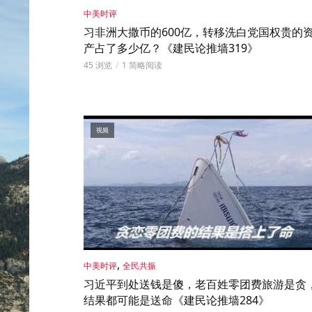
中美时评
习非洲大撒币的600亿，转移洗白党国权贵的
产占了多少亿？《建民论推墙319》
45 浏览
1 简略阅读
视频
,
中美时评
全民共振
习近平到处送钱是傻，老百姓零团费旅游是贪
结果都可能是送命《建民论推墙284》