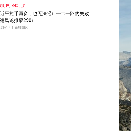
,
美时评
全民共振
近平撒币再多，也无法遏止一带一路的失败
建民论推墙290》
5 浏览
1 简略阅读