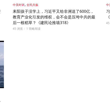
,
中美时评
全民共振
中
资
耒阳孩子没学上，习近平又给非洲送了600亿，
习
教育产业化引发的维权，会不会是压垮中共的最
《
后一根稻草？《建民论推墙318》
4
45 浏览
1 简略阅读
，