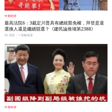
中美时评
最高法院6：3裁定川普具有總統豁免權，拜登是退
選換人還是繼續競選？《建民論推墻第2388》
45 浏览
1 简略阅读
视频
中美时评