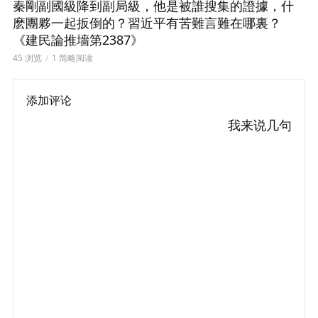
秦剛副國級降到副局級，他是被誰搜集的證據，什
麽團夥一起扳倒的？習近平有苦難言難在哪裏？
《建民論推墻第2387》
45 浏览
1 简略阅读
添加评论
我来说几句