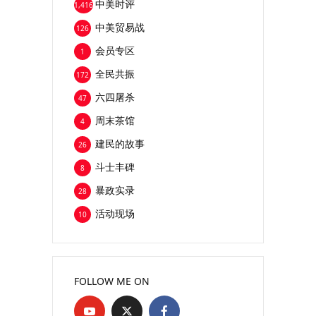
中美时评
1,416
中美贸易战
126
会员专区
1
全民共振
172
六四屠杀
47
周末茶馆
4
建民的故事
26
斗士丰碑
8
暴政实录
28
活动现场
10
FOLLOW ME ON