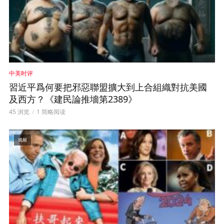
中美时评
習近平爲何要把邪惡聯盟擴大到上合組織對抗美國
及西方？《建民論推墻第2389》
45 浏览
1 简略阅读
视频