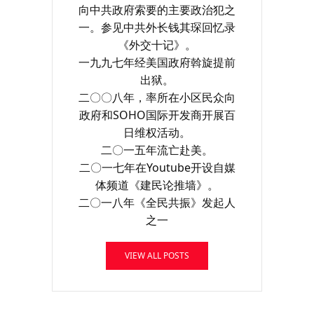
向中共政府索要的主要政治犯之
一。参见中共外长钱其琛回忆录
《外交十记》。
一九九七年经美国政府斡旋提前
出狱。
二〇〇八年，率所在小区民众向
政府和SOHO国际开发商开展百
日维权活动。
二〇一五年流亡赴美。
二〇一七年在Youtube开设自媒
体频道《建民论推墙》。
二〇一八年《全民共振》发起人
之一
VIEW ALL POSTS