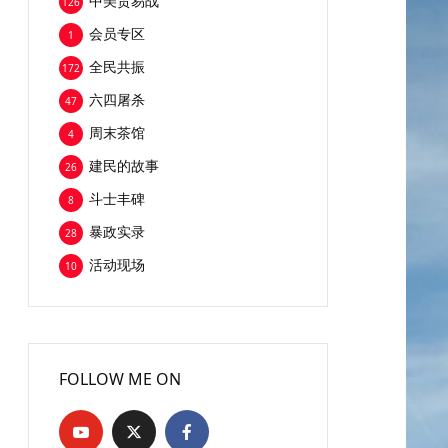
中美贸易战
126
会员专区
1
全民共振
172
六四屠杀
47
周末茶馆
4
建民的故事
26
斗士丰碑
8
暴政实录
28
活动现场
10
FOLLOW ME ON