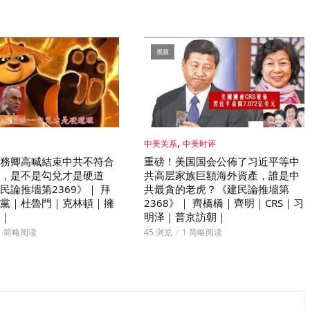
视频
,
中美关系
中美时评
務卿高喊結束中共不符合
重磅！美国国会公佈了习近平等中
，是不是勾兌才是硬道
共高层家族巨額海外資產，誰是中
民論推墻第2369》｜ 拜
共最貪的老虎？《建民論推墻第
黨｜杜魯門｜克林頓｜擁
2368》｜ 齊橋橋｜齊明｜CRS｜习
｜
明泽｜普京訪朝｜
1 简略阅读
45 浏览
1 简略阅读