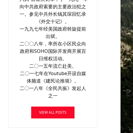
向中共政府索要的主要政治犯之
一。参见中共外长钱其琛回忆录
《外交十记》。
一九九七年经美国政府斡旋提前
出狱。
二〇〇八年，率所在小区民众向
政府和SOHO国际开发商开展百
日维权活动。
二〇一五年流亡赴美。
二〇一七年在Youtube开设自媒
体频道《建民论推墙》。
二〇一八年《全民共振》发起人
之一
VIEW ALL POSTS