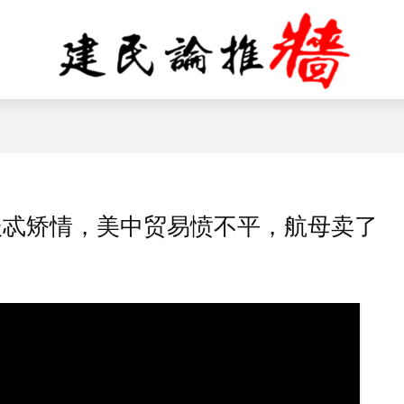
报忒矫情，美中贸易愤不平，航母卖了