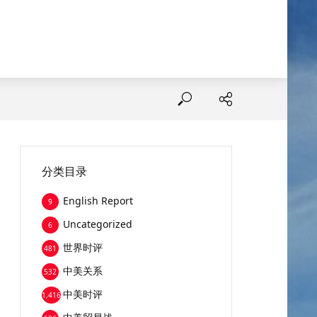
分类目录
English Report
9
Uncategorized
6
世界时评
481
中美关系
532
中美时评
1,416