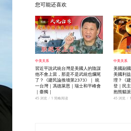
您可能还喜欢
视频
视频
中美关系
中美关系
習近平說武統台灣是美國人的陰謀
美國副國
他不會上當，那是不是武統也爛尾
美國利益
了？《建民論推墻第2373》｜ 統
理？《建
一台灣｜馮德萊恩｜瑞士和平峰會
登｜民主
｜臺獨｜
抱熊貓派
45 浏览
1 简略阅读
45 浏览