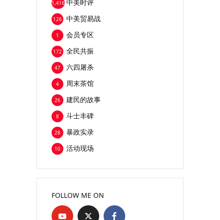
中美时评
1,416
中美贸易战
126
会员专区
1
全民共振
172
六四屠杀
47
周末茶馆
4
建民的故事
26
斗士丰碑
8
暴政实录
28
活动现场
10
FOLLOW ME ON