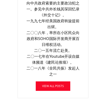
向中共政府索要的主要政治犯之
一。参见中共外长钱其琛回忆录
《外交十记》。
一九九七年经美国政府斡旋提前
出狱。
二〇〇八年，率所在小区民众向
政府和SOHO国际开发商开展百
日维权活动。
二〇一五年流亡赴美。
二〇一七年在Youtube开设自媒
体频道《建民论推墙》。
二〇一八年《全民共振》发起人
之一
VIEW ALL POSTS