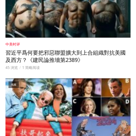
中美时评
習近平爲何要把邪惡聯盟擴大到上合組織對抗美國
及西方？《建民論推墻第2389》
45 浏览
1 简略阅读
视频