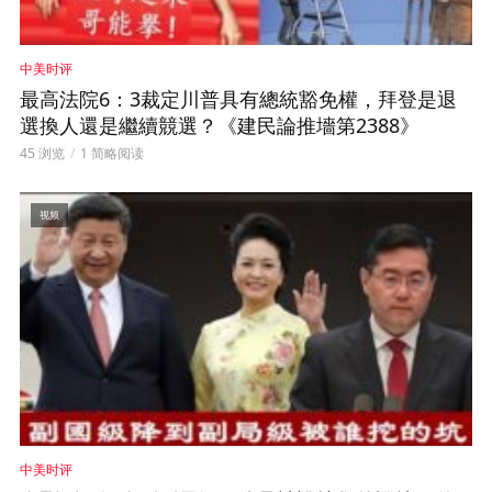
中美时评
最高法院6：3裁定川普具有總統豁免權，拜登是退
選換人還是繼續競選？《建民論推墻第2388》
45 浏览
1 简略阅读
视频
中美时评