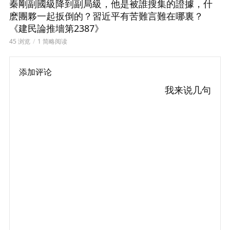
秦剛副國級降到副局級，他是被誰搜集的證據，什
麽團夥一起扳倒的？習近平有苦難言難在哪裏？
《建民論推墻第2387》
45 浏览
1 简略阅读
添加评论
我来说几句