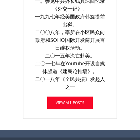
一。参见中共外长钱其琛回忆录
《外交十记》。
一九九七年经美国政府斡旋提前
出狱。
二〇〇八年，率所在小区民众向
政府和SOHO国际开发商开展百
日维权活动。
二〇一五年流亡赴美。
二〇一七年在Youtube开设自媒
体频道《建民论推墙》。
二〇一八年《全民共振》发起人
之一
VIEW ALL POSTS