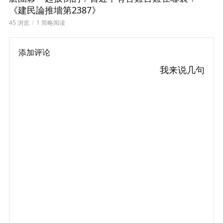
《建民論推墻第2387》
45 浏览
1 简略阅读
添加评论
我来说几句