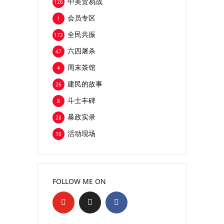
中美贸易战
126
会员专区
1
全民共振
172
六四屠杀
47
周末茶馆
4
建民的故事
26
斗士丰碑
8
暴政实录
28
活动现场
10
FOLLOW ME ON