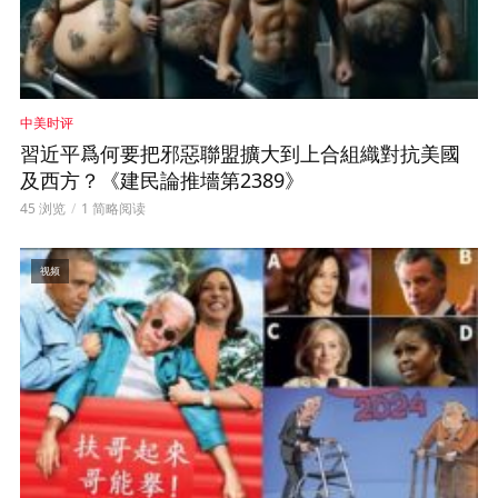
中美时评
習近平爲何要把邪惡聯盟擴大到上合組織對抗美國
及西方？《建民論推墻第2389》
45 浏览
1 简略阅读
视频