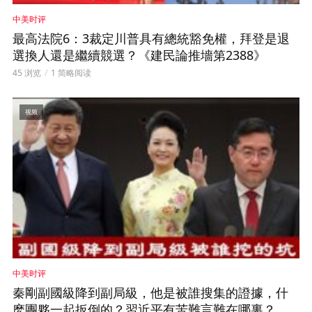
中美时评
最高法院6：3裁定川普具有總統豁免權，拜登是退
選換人還是繼續競選？《建民論推墻第2388》
45 浏览
1 简略阅读
视频
中美时评
秦剛副國級降到副局級，他是被誰搜集的證據，什
麽團夥一起扳倒的？習近平有苦難言難在哪裏？