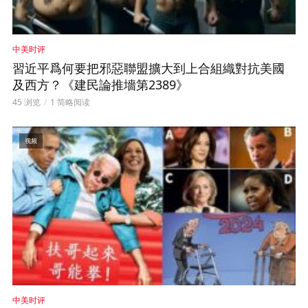
中美时评
習近平爲何要把邪惡聯盟擴大到上合組織對抗美國
及西方？《建民論推墻第2389》
45 浏览
1 简略阅读
视频
中美时评