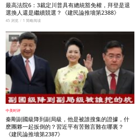
最高法院6：3裁定川普具有總統豁免權，拜登是退
選換人還是繼續競選？《建民論推墻第2388》
45 浏览
1 简略阅读
视频
中美时评
秦剛副國級降到副局級，他是被誰搜集的證據，什
麽團夥一起扳倒的？習近平有苦難言難在哪裏？
《建民論推墻第2387》