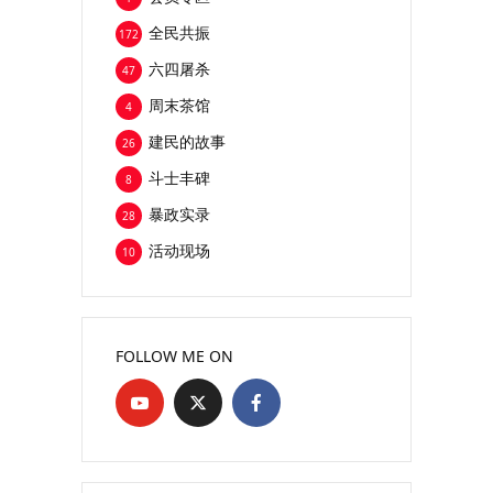
全民共振
172
六四屠杀
47
周末茶馆
4
建民的故事
26
斗士丰碑
8
暴政实录
28
活动现场
10
FOLLOW ME ON