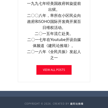
一九九七年经美国政府斡旋提前
出狱。
二〇〇八年，率所在小区民众向
政府和SOHO国际开发商开展百
日维权活动。
二〇一五年流亡赴美。
二〇一七年在Youtube开设自媒
体频道《建民论推墙》。
二〇一八年《全民共振》发起人
之一
VIEW ALL POSTS
COPYRIGHT © 2026. CREATED BY
建民论推墙