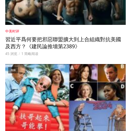
中美时评
習近平爲何要把邪惡聯盟擴大到上合組織對抗美國
及西方？《建民論推墻第2389》
45 浏览
1 简略阅读
视频