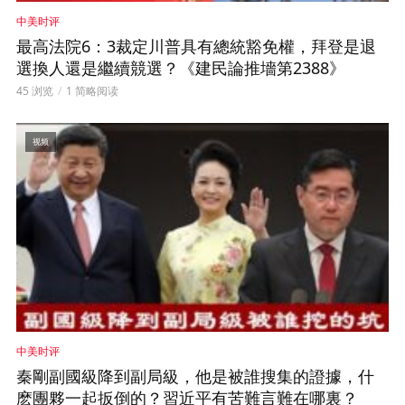
中美时评
最高法院6：3裁定川普具有總統豁免權，拜登是退
選換人還是繼續競選？《建民論推墻第2388》
45 浏览
1 简略阅读
视频
中美时评
秦剛副國級降到副局級，他是被誰搜集的證據，什
麽團夥一起扳倒的？習近平有苦難言難在哪裏？