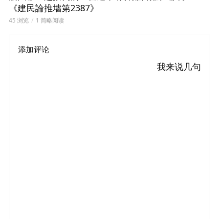
《建民論推墻第2387》
45 浏览
1 简略阅读
添加评论
我来说几句