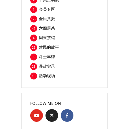
126
会员专区
1
全民共振
172
六四屠杀
47
周末茶馆
4
建民的故事
26
斗士丰碑
8
暴政实录
28
活动现场
10
FOLLOW ME ON