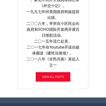
《外交十记》。
一九九七年经美国政府斡旋提前
出狱。
二〇〇八年，率所在小区民众向
政府和SOHO国际开发商开展百
日维权活动。
二〇一五年流亡赴美。
二〇一七年在Youtube开设自媒
体频道《建民论推墙》。
二〇一八年《全民共振》发起人
之一
VIEW ALL POSTS