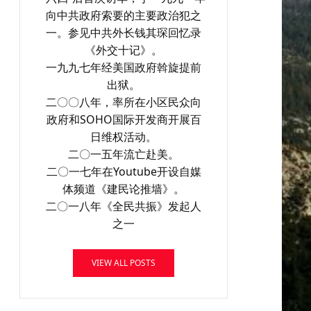
向中共政府索要的主要政治犯之
一。参见中共外长钱其琛回忆录
《外交十记》。
一九九七年经美国政府斡旋提前
出狱。
二〇〇八年，率所在小区民众向
政府和SOHO国际开发商开展百
日维权活动。
二〇一五年流亡赴美。
二〇一七年在Youtube开设自媒
体频道《建民论推墙》。
二〇一八年《全民共振》发起人
之一
VIEW ALL POSTS