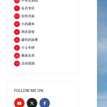
中美贸易战
126
会员专区
1
全民共振
172
六四屠杀
47
周末茶馆
4
建民的故事
26
斗士丰碑
8
暴政实录
28
活动现场
10
FOLLOW ME ON