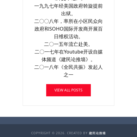
一九九七年经美国政府斡旋提前
出狱。
二〇〇八年，率所在小区民众向
政府和SOHO国际开发商开展百
日维权活动。
二〇一五年流亡赴美。
二〇一七年在Youtube开设自媒
体频道《建民论推墙》。
二〇一八年《全民共振》发起人
之一
VIEW ALL POSTS
COPYRIGHT © 2026. CREATED BY
建民论推墙