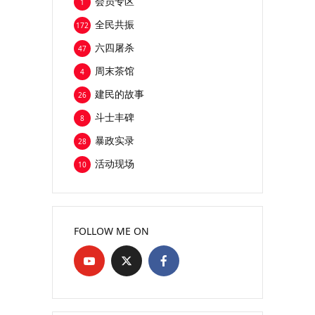
会员专区
1
全民共振
172
六四屠杀
47
周末茶馆
4
建民的故事
26
斗士丰碑
8
暴政实录
28
活动现场
10
FOLLOW ME ON