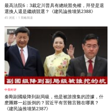
最高法院6：3裁定川普具有總統豁免權，拜登是退
選換人還是繼續競選？《建民論推墻第2388》
45 浏览
1 简略阅读
视频
中美时评
秦剛副國級降到副局級，他是被誰搜集的證據，什
麽團夥一起扳倒的？習近平有苦難言難在哪裏？
《建民論推墻第2387》