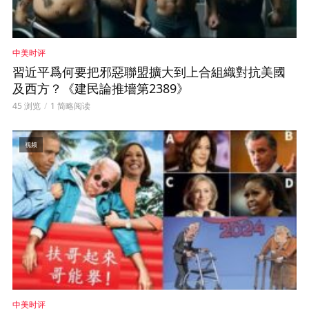
中美时评
習近平爲何要把邪惡聯盟擴大到上合組織對抗美國
及西方？《建民論推墻第2389》
45 浏览
1 简略阅读
视频
中美时评