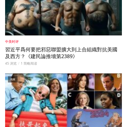
中美时评
習近平爲何要把邪惡聯盟擴大到上合組織對抗美國
及西方？《建民論推墻第2389》
45 浏览
1 简略阅读
视频