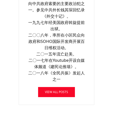
向中共政府索要的主要政治犯之
一。参见中共外长钱其琛回忆录
《外交十记》。
一九九七年经美国政府斡旋提前
出狱。
二〇〇八年，率所在小区民众向
政府和SOHO国际开发商开展百
日维权活动。
二〇一五年流亡赴美。
二〇一七年在Youtube开设自媒
体频道《建民论推墙》。
二〇一八年《全民共振》发起人
之一
VIEW ALL POSTS