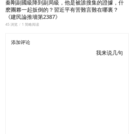
秦剛副國級降到副局級，他是被誰搜集的證據，什
麽團夥一起扳倒的？習近平有苦難言難在哪裏？
《建民論推墻第2387》
45 浏览
1 简略阅读
添加评论
我来说几句