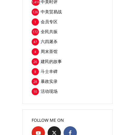
中美时评
1,416
中美贸易战
126
会员专区
1
全民共振
172
六四屠杀
47
周末茶馆
4
建民的故事
26
斗士丰碑
8
暴政实录
28
活动现场
10
FOLLOW ME ON