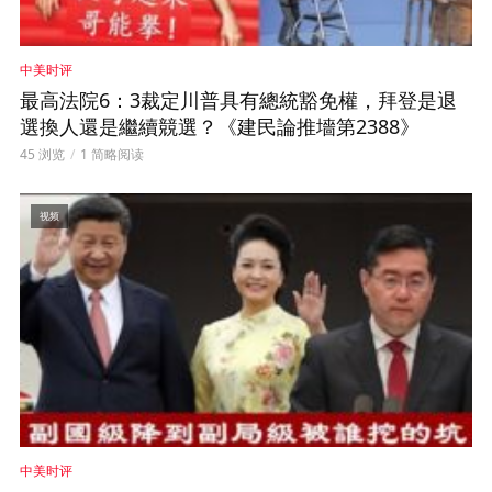
中美时评
最高法院6：3裁定川普具有總統豁免權，拜登是退
選換人還是繼續競選？《建民論推墻第2388》
45 浏览
1 简略阅读
视频
中美时评