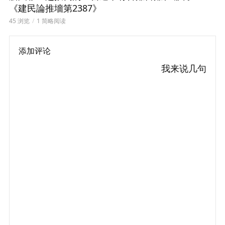
《建民論推墻第2387》
45 浏览
1 简略阅读
添加评论
我来说几句