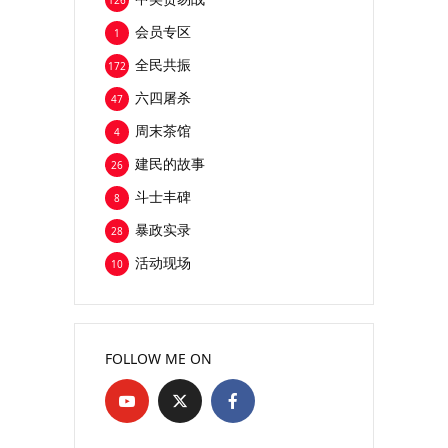
126
会员专区
1
全民共振
172
六四屠杀
47
周末茶馆
4
建民的故事
26
斗士丰碑
8
暴政实录
28
活动现场
10
FOLLOW ME ON