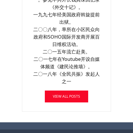
《外交十记》。
一九九七年经美国政府斡旋提前
出狱。
二〇〇八年，率所在小区民众向
政府和SOHO国际开发商开展百
日维权活动。
二〇一五年流亡赴美。
二〇一七年在Youtube开设自媒
体频道《建民论推墙》。
二〇一八年《全民共振》发起人
之一
VIEW ALL POSTS