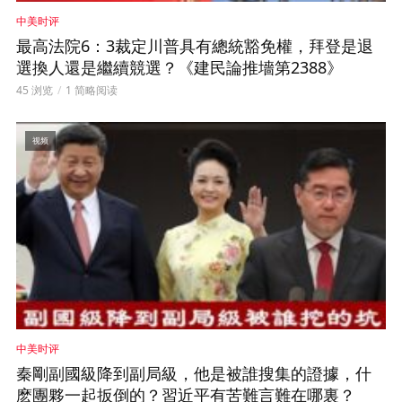
中美时评
最高法院6：3裁定川普具有總統豁免權，拜登是退
選換人還是繼續競選？《建民論推墻第2388》
45 浏览
1 简略阅读
视频
中美时评
秦剛副國級降到副局級，他是被誰搜集的證據，什
麽團夥一起扳倒的？習近平有苦難言難在哪裏？