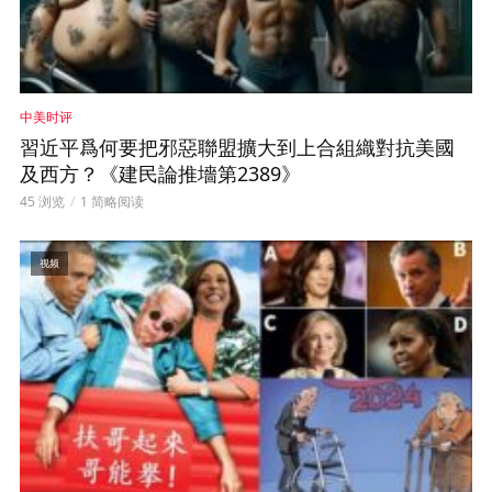
中美时评
習近平爲何要把邪惡聯盟擴大到上合組織對抗美國
及西方？《建民論推墻第2389》
45 浏览
1 简略阅读
视频