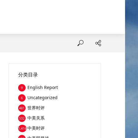
分类目录
English Report
9
Uncategorized
6
世界时评
481
中美关系
532
中美时评
1,416