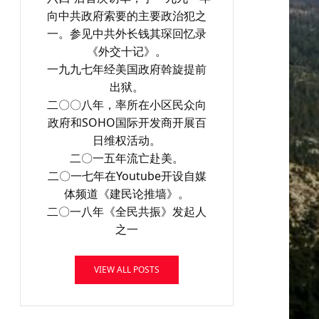
向中共政府索要的主要政治犯之
一。参见中共外长钱其琛回忆录
《外交十记》。
一九九七年经美国政府斡旋提前
出狱。
二〇〇八年，率所在小区民众向
政府和SOHO国际开发商开展百
日维权活动。
二〇一五年流亡赴美。
二〇一七年在Youtube开设自媒
体频道《建民论推墙》。
二〇一八年《全民共振》发起人
之一
VIEW ALL POSTS