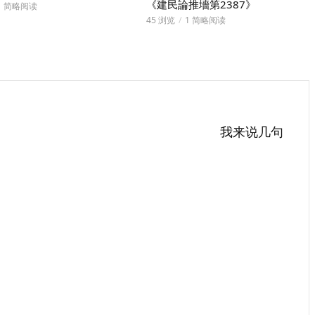
《建民論推墻第2387》
1 简略阅读
45 浏览
1 简略阅读
我来说几句