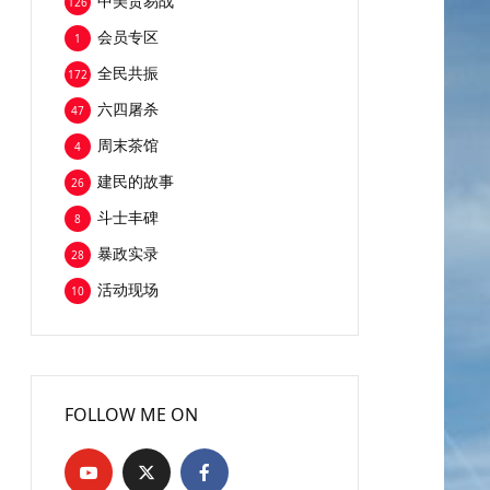
中美贸易战
126
会员专区
1
全民共振
172
六四屠杀
47
周末茶馆
4
建民的故事
26
斗士丰碑
8
暴政实录
28
活动现场
10
FOLLOW ME ON