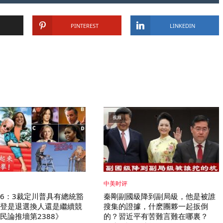
PINTEREST
LINKEDIN
视频
中美时评
6：3裁定川普具有總統豁
秦剛副國級降到副局級，他是被誰
登是退選換人還是繼續競
搜集的證據，什麽團夥一起扳倒
民論推墻第2388》
的？習近平有苦難言難在哪裏？