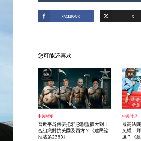
FACEBOOK
X
您可能还喜欢
视频
视频
中美时评
中美时评
習近平爲何要把邪惡聯盟擴大到上
最高法院
合組織對抗美國及西方？《建民論
免權，拜
推墻第2389》
選？《建