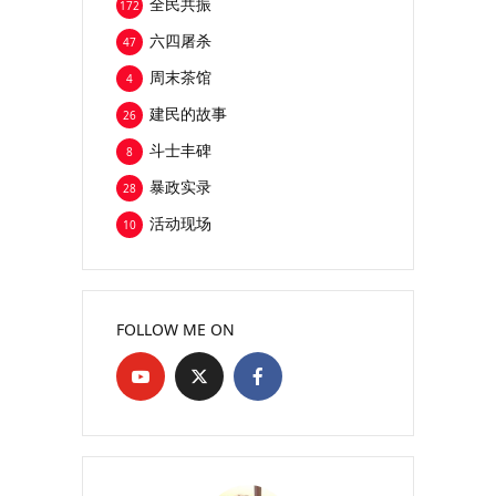
全民共振
172
六四屠杀
47
周末茶馆
4
建民的故事
26
斗士丰碑
8
暴政实录
28
活动现场
10
FOLLOW ME ON