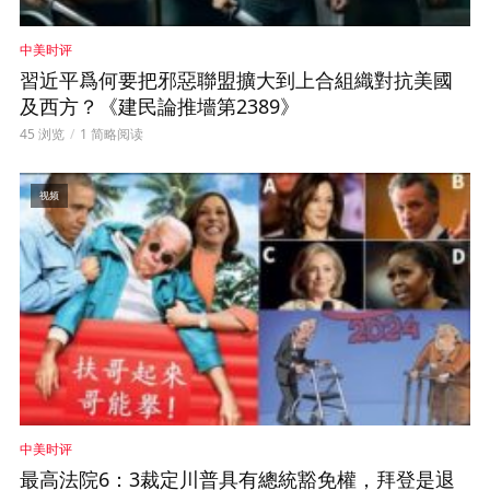
中美时评
習近平爲何要把邪惡聯盟擴大到上合組織對抗美國
及西方？《建民論推墻第2389》
45 浏览
1 简略阅读
视频
中美时评
最高法院6：3裁定川普具有總統豁免權，拜登是退