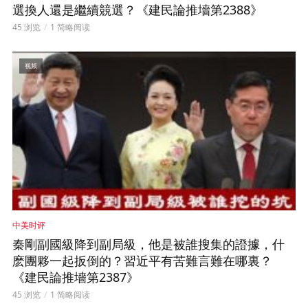
選換人還是繼續競選？《建民論推墻第2388》
45 浏览
1 简略阅读
视频
中美时评
秦剛副國級降到副局級，他是被誰搜集的證據，什
麽團夥一起扳倒的？習近平有苦難言難在哪裏？
《建民論推墻第2387》
45 浏览
1 简略阅读