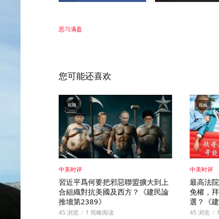
恶习满盈
您可能还喜欢
视频
视频
中美时评
中美时评
習近平爲何要把邪惡聯盟擴大到上
最高法院
合組織對抗美國及西方？《建民論
免權，拜
推墻第2389》
選？《建
45 浏览
1 简略阅读
45 浏览