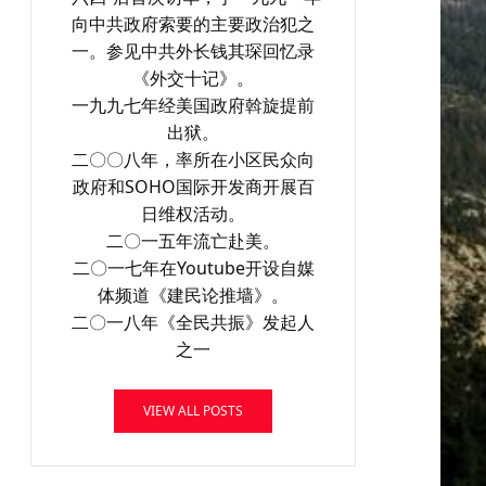
向中共政府索要的主要政治犯之
一。参见中共外长钱其琛回忆录
《外交十记》。
一九九七年经美国政府斡旋提前
出狱。
二〇〇八年，率所在小区民众向
政府和SOHO国际开发商开展百
日维权活动。
二〇一五年流亡赴美。
二〇一七年在Youtube开设自媒
体频道《建民论推墙》。
二〇一八年《全民共振》发起人
之一
VIEW ALL POSTS