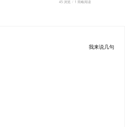
45 浏览
1 简略阅读
我来说几句