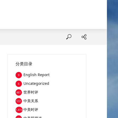
分类目录
English Report
9
Uncategorized
6
世界时评
481
中美关系
532
中美时评
1,416