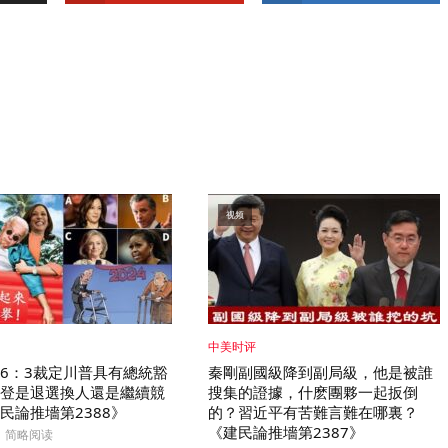
视频
中美时评
6：3裁定川普具有總統豁
秦剛副國級降到副局級，他是被誰
登是退選換人還是繼續競
搜集的證據，什麽團夥一起扳倒
民論推墻第2388》
的？習近平有苦難言難在哪裏？
《建民論推墻第2387》
1 简略阅读