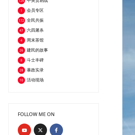
中美贸易战
126
会员专区
1
全民共振
172
六四屠杀
47
周末茶馆
4
建民的故事
26
斗士丰碑
8
暴政实录
28
活动现场
10
FOLLOW ME ON