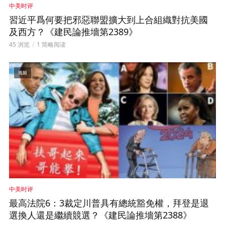
中美时评
習近平爲何要把邪惡聯盟擴大到上合組織對抗美國
及西方？《建民論推墻第2389》
45 浏览
1 简略阅读
视频
中美时评
最高法院6：3裁定川普具有總統豁免權，拜登是退
選換人還是繼續競選？《建民論推墻第2388》