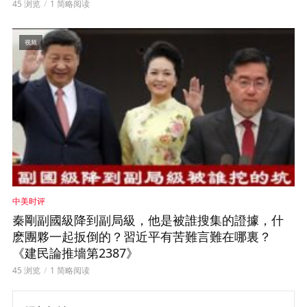
45 浏览
1 简略阅读
视频
中美时评
秦剛副國級降到副局級，他是被誰搜集的證據，什
麽團夥一起扳倒的？習近平有苦難言難在哪裏？
《建民論推墻第2387》
45 浏览
1 简略阅读