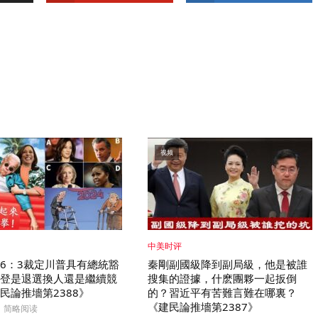
视频
中美时评
6：3裁定川普具有總統豁
秦剛副國級降到副局級，他是被誰
登是退選換人還是繼續競
搜集的證據，什麽團夥一起扳倒
民論推墻第2388》
的？習近平有苦難言難在哪裏？
《建民論推墻第2387》
1 简略阅读