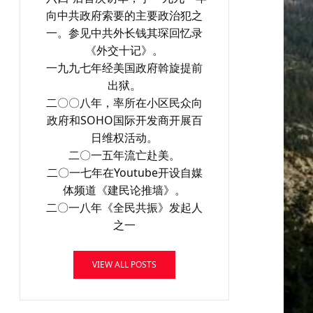
向中共政府索要的主要政治犯之
一。参见中共外长钱其琛回忆录
《外交十记》。
一九九七年经美国政府斡旋提前
出狱。
二〇〇八年，率所在小区民众向
政府和SOHO国际开发商开展百
日维权活动。
二〇一五年流亡赴美。
二〇一七年在Youtube开设自媒
体频道《建民论推墙》。
二〇一八年《全民共振》发起人
之一
VIEW ALL POSTS