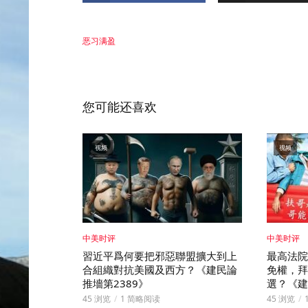
恶习满盈
您可能还喜欢
视频
视频
中美时评
中美时评
習近平爲何要把邪惡聯盟擴大到上
最高法院
合組織對抗美國及西方？《建民論
免權，拜
推墻第2389》
選？《建
45 浏览
1 简略阅读
45 浏览