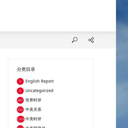
分类目录
English Report
9
Uncategorized
6
世界时评
481
中美关系
532
中美时评
1,416