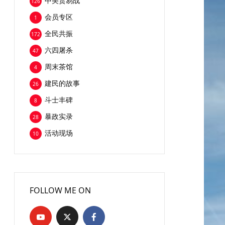
中美贸易战
126
会员专区
1
全民共振
172
六四屠杀
47
周末茶馆
4
建民的故事
26
斗士丰碑
8
暴政实录
28
活动现场
10
FOLLOW ME ON