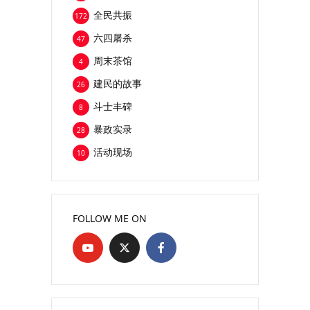
全民共振
172
六四屠杀
47
周末茶馆
4
建民的故事
26
斗士丰碑
8
暴政实录
28
活动现场
10
FOLLOW ME ON