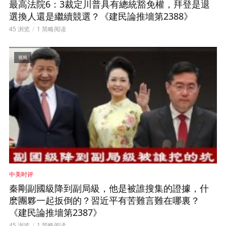
最高法院6：3裁定川普具有總統豁免權，拜登是退
選換人還是繼續競選？《建民論推墻第2388》
45 浏览
1 简略阅读
视频
中美时评
秦剛副國級降到副局級，他是被誰搜集的證據，什
麽團夥一起扳倒的？習近平有苦難言難在哪裏？
《建民論推墻第2387》
45 浏览
1 简略阅读