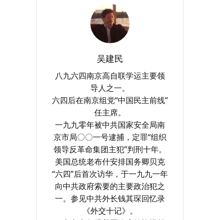
吴建民
八九六四南京高自联学运主要领
导人之一。
六四后在南京组党“中国民主前线”
任主席。
一九九零年被中共国家安全局南
京市局〇〇一号逮捕，定罪“组织
领导反革命集团主犯”判刑十年。
美国总统老布什安排国务卿贝克
“六四”后首次访华，于一九九一年
向中共政府索要的主要政治犯之
一。参见中共外长钱其琛回忆录
《外交十记》。