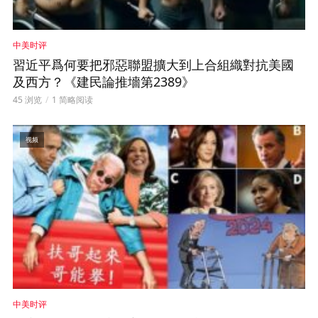
中美时评
習近平爲何要把邪惡聯盟擴大到上合組織對抗美國
及西方？《建民論推墻第2389》
45 浏览
1 简略阅读
视频
中美时评