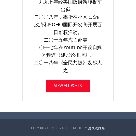
一九九七年经美国政府斡旋提前
出狱。
二〇〇八年，率所在小区民众向
政府和SOHO国际开发商开展百
日维权活动。
二〇一五年流亡赴美。
二〇一七年在Youtube开设自媒
体频道《建民论推墙》。
二〇一八年《全民共振》发起人
之一
VIEW ALL POSTS
COPYRIGHT © 2026. CREATED BY
建民论推墙