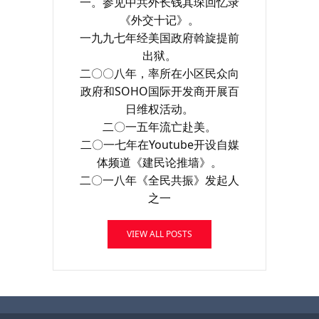
一。参见中共外长钱其琛回忆录
《外交十记》。
一九九七年经美国政府斡旋提前
出狱。
二〇〇八年，率所在小区民众向
政府和SOHO国际开发商开展百
日维权活动。
二〇一五年流亡赴美。
二〇一七年在Youtube开设自媒
体频道《建民论推墙》。
二〇一八年《全民共振》发起人
之一
VIEW ALL POSTS