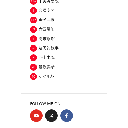
中美贸易战
126
会员专区
1
全民共振
172
六四屠杀
47
周末茶馆
4
建民的故事
26
斗士丰碑
8
暴政实录
28
活动现场
10
FOLLOW ME ON