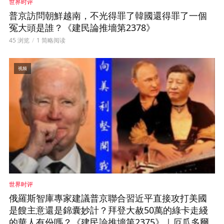
世界时评
普京訪問朝鮮越南，不光得罪了韓國還得罪了一個
冤大頭是誰？《建民論推墻第2378》
45 浏览
1 简略阅读
视频
世界时评
俄羅斯智庫專家建議普京聯合習近平直接攻打美國
是餿主意還是錦囊妙計？拜登大赦50萬的綠卡走綫
的華人有份嗎？《建民論推墻第2375》｜厄瓜多爾