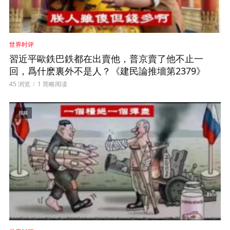
世界时评
習近平歐鉄巴鉄都在出賣他，普京賣了他不止一
回，爲什麽裏外不是人？《建民論推墻第2379》
45 浏览
1 简略阅读
视频