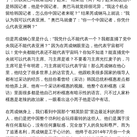
是韩国记者，他是中国记者。 奥巴马就觉得很诧异，“我这个机会
留给韩国记者，怎么你中国记者来呢？” 结果芮成钢马上就说：“我
认为我可以代表亚洲。” 奥巴马就傻了：“你一个中国记者，你凭什
么代表亚洲啊？”
但是芮成钢心里是什么：“我凭什么不能代表一个？我都直捅了党中
央我还不能代表亚洲？” 因为在芮成钢眼里边，他代表宇宙都可
以！党中央都能代表还不能代表宇宙吗？你知不知道？能直捅党中
央就可以代表习主席。习主席是谁？不要看习主席光扛麦子的，习
主席可是千年明君，习主席就可以代表宇宙！那么芮成钢在他心
里，他结交了很多世界上的达官贵人。他跟欧美很多国家的领导人
都有过采访的经历，包括你看曾经（采访）韩国总统朴槿惠差点都
给他弄上床。他有一个采访朴槿惠的视频。他整个在朴槿惠（采
访）里面很多都是他自己对朴槿惠有暗示性的语言。只不过人家朴
槿惠是老辣的政治家，一眼看出这小芮子他是话中有话。
在芮成钢身上，我们看到中国那个“精英阶层”里边最近利的那些
人，他们是把中国整个功利社会玩得最转的这些人。他们是属于没
有任何羞耻心，没有任何廉耻感，完全放下人的良知和尊严。而为
了追逐名利，芮成钢是工于心计的。 他终于在2014年7月份一个央