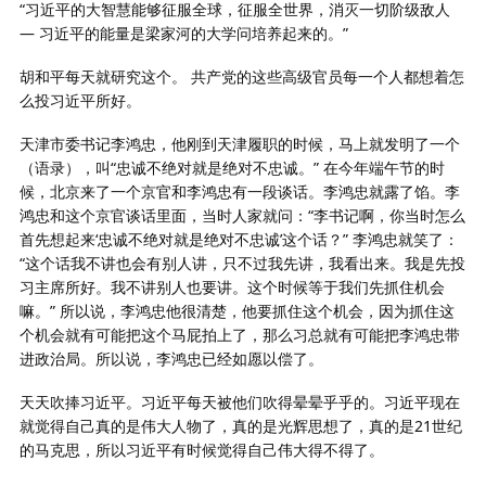
“习近平的大智慧能够征服全球，征服全世界，消灭一切阶级敌人
— 习近平的能量是梁家河的大学问培养起来的。”
胡和平每天就研究这个。 共产党的这些高级官员每一个人都想着怎
么投习近平所好。
天津市委书记李鸿忠，他刚到天津履职的时候，马上就发明了一个
（语录），叫“忠诚不绝对就是绝对不忠诚。” 在今年端午节的时
候，北京来了一个京官和李鸿忠有一段谈话。李鸿忠就露了馅。李
鸿忠和这个京官谈话里面，当时人家就问：“李书记啊，你当时怎么
首先想起来‘忠诚不绝对就是绝对不忠诚’这个话？” 李鸿忠就笑了：
“这个话我不讲也会有别人讲，只不过我先讲，我看出来。我是先投
习主席所好。我不讲别人也要讲。这个时候等于我们先抓住机会
嘛。” 所以说，李鸿忠他很清楚，他要抓住这个机会，因为抓住这
个机会就有可能把这个马屁拍上了，那么习总就有可能把李鸿忠带
进政治局。所以说，李鸿忠已经如愿以偿了。
天天吹捧习近平。习近平每天被他们吹得晕晕乎乎的。习近平现在
就觉得自己真的是伟大人物了，真的是光辉思想了，真的是21世纪
的马克思，所以习近平有时候觉得自己伟大得不得了。