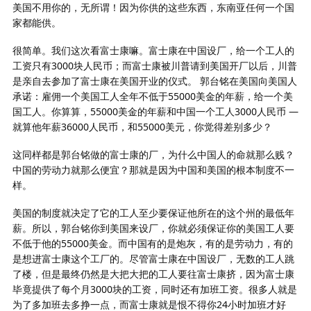
美国不用你的，无所谓！因为你供的这些东西，东南亚任何一个国
家都能供。
很简单。我们这次看富士康嘛。富士康在中国设厂，给一个工人的
工资只有3000块人民币；而富士康被川普请到美国开厂以后，川普
是亲自去参加了富士康在美国开业的仪式。 郭台铭在美国向美国人
承诺：雇佣一个美国工人全年不低于55000美金的年薪，给一个美
国工人。你算算，55000美金的年薪和中国一个工人3000人民币 —
就算他年薪36000人民币，和55000美元，你觉得差别多少？
这同样都是郭台铭做的富士康的厂，为什么中国人的命就那么贱？
中国的劳动力就那么便宜？那就是因为中国和美国的根本制度不一
样。
美国的制度就决定了它的工人至少要保证他所在的这个州的最低年
薪。所以，郭台铭你到美国来设厂，你就必须保证你的美国工人要
不低于他的55000美金。而中国有的是炮灰，有的是劳动力，有的
是想进富士康这个工厂的。尽管富士康在中国设厂，无数的工人跳
了楼，但是最终仍然是大把大把的工人要往富士康挤，因为富士康
毕竟提供了每个月3000块的工资，同时还有加班工资。很多人就是
为了多加班去多挣一点，而富士康就是恨不得你24小时加班才好