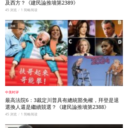
及西方？《建民論推墻第2389》
45 浏览
1 简略阅读
视频
中美时评
最高法院6：3裁定川普具有總統豁免權，拜登是退
選換人還是繼續競選？《建民論推墻第2388》
45 浏览
1 简略阅读