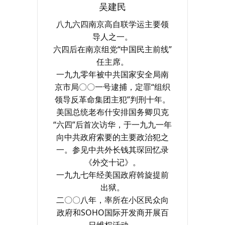
吴建民
八九六四南京高自联学运主要领
导人之一。
六四后在南京组党“中国民主前线”
任主席。
一九九零年被中共国家安全局南
京市局〇〇一号逮捕，定罪“组织
领导反革命集团主犯”判刑十年。
美国总统老布什安排国务卿贝克
“六四”后首次访华，于一九九一年
向中共政府索要的主要政治犯之
一。参见中共外长钱其琛回忆录
《外交十记》。
一九九七年经美国政府斡旋提前
出狱。
二〇〇八年，率所在小区民众向
政府和SOHO国际开发商开展百