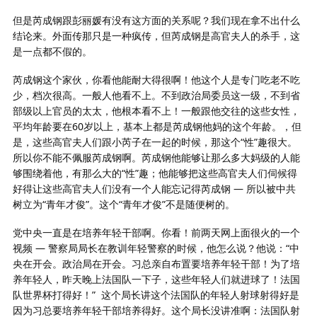
但是芮成钢跟彭丽媛有没有这方面的关系呢？我们现在拿不出什么
结论来。外面传那只是一种疯传，但芮成钢是高官夫人的杀手，这
是一点都不假的。
芮成钢这个家伙，你看他能耐大得很啊！他这个人是专门吃老不吃
少，档次很高。一般人他看不上。不到政治局委员这一级，不到省
部级以上官员的太太，他根本看不上！一般跟他交往的这些女性，
平均年龄要在60岁以上，基本上都是芮成钢他妈的这个年龄。，但
是，这些高官夫人们跟小芮子在一起的时候，那这个“性”趣很大。
所以你不能不佩服芮成钢啊。芮成钢他能够让那么多大妈级的人能
够围绕着他，有那么大的“性”趣；他能够把这些高官夫人们伺候得
好得让这些高官夫人们没有一个人能忘记得芮成钢 — 所以被中共
树立为“青年才俊”。这个“青年才俊”不是随便树的。
党中央一直是在培养年轻干部啊。你看！前两天网上面很火的一个
视频 — 警察局局长在教训年轻警察的时候，他怎么说？他说：“中
央在开会。政治局在开会。习总亲自布置要培养年轻干部！为了培
养年轻人，昨天晚上法国队一下子，这些年轻人们就进球了！法国
队世界杯打得好！”
这个局长讲这个法国队的年轻人射球射得好是
因为习总要培养年轻干部培养得好。这个局长没讲准啊：法国队射