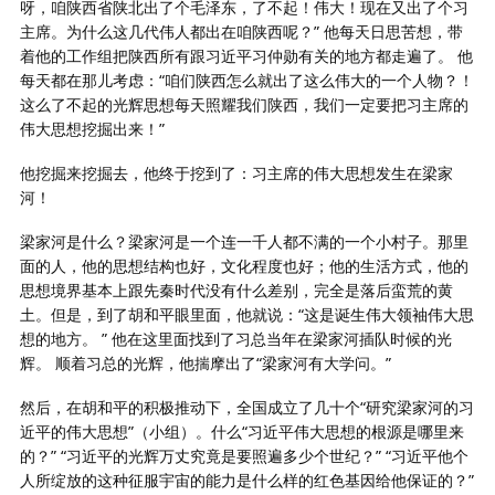
呀，咱陕西省陕北出了个毛泽东，了不起！伟大！现在又出了个习
主席。为什么这几代伟人都出在咱陕西呢？” 他每天日思苦想，带
着他的工作组把陕西所有跟习近平习仲勋有关的地方都走遍了。 他
每天都在那儿考虑：“咱们陕西怎么就出了这么伟大的一个人物？！
这么了不起的光辉思想每天照耀我们陕西，我们一定要把习主席的
伟大思想挖掘出来！”
他挖掘来挖掘去，他终于挖到了：习主席的伟大思想发生在梁家
河！
梁家河是什么？梁家河是一个连一千人都不满的一个小村子。那里
面的人，他的思想结构也好，文化程度也好；他的生活方式，他的
思想境界基本上跟先秦时代没有什么差别，完全是落后蛮荒的黄
土。但是，到了胡和平眼里面，他就说：“这是诞生伟大领袖伟大思
想的地方。 ” 他在这里面找到了习总当年在梁家河插队时候的光
辉。 顺着习总的光辉，他揣摩出了“梁家河有大学问。”
然后，在胡和平的积极推动下，全国成立了几十个“研究梁家河的习
近平的伟大思想”（小组）。什么“习近平伟大思想的根源是哪里来
的？” “习近平的光辉万丈究竟是要照遍多少个世纪？” “习近平他个
人所绽放的这种征服宇宙的能力是什么样的红色基因给他保证的？”