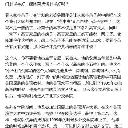
门射得再好，能比芮成钢射得好吗？
看人家小芮子，令计划的老婆谷丽萍是让人家小芮子射中的吧？这
个我们大家都知道吧。现在，“党中央”又亲自被小芮子射中了，这
就不是一般的了。小芮子的本事不仅是拿下各种高官夫人，同时
（拿下）高官家里的小姨子，高官家里的二奶可能都一网打尽。像
杨澜倪萍这样的人，想上小芮子还只能在旁边流点口水，要看小芮
子有没有兴趣。那小芮子才是中共培养的青年才俊！
这个人，你不要看他出生于合肥，安徽人。他的父亲当年就是中共
培养的一个什么作家，写了一个什么《新来的小石柱》的。他这个
“小石柱”所描写的这个人物就是他儿子，芮成钢。芮成钢从小不负
父望，成绩很好，到了初中的时候已经能跟他的英语教师学习美国
英国原装的英语教材。他的英语水平也很高，所以到了1995年参加
高考的时候，他是合肥市的英语文科状元。 那么这个文科状元考上
以后，他就顺利地进入了北京外交学院。
在外交学院期间，他又参加过国际上的英语演讲大赛。在这个英语
演讲大赛中力拔头筹，击败了很多欧美选手，获得了第二名。这
样，他就以优异的成绩在1999年的时候从外交学院毕业了。 他毕
业的时候当时有四个选择。第一，可以到外交部去做外交官。 第二