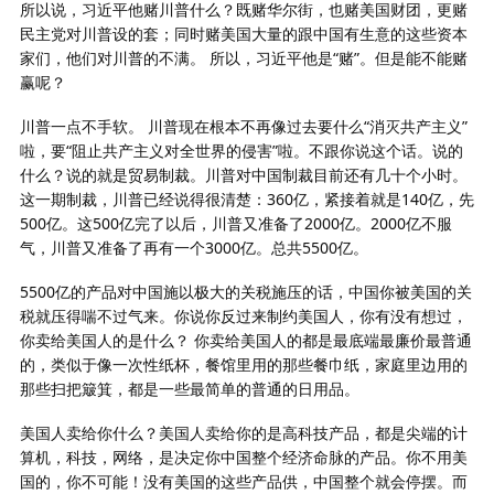
所以说，习近平他赌川普什么？既赌华尔街，也赌美国财团，更赌
民主党对川普设的套；同时赌美国大量的跟中国有生意的这些资本
家们，他们对川普的不满。 所以，习近平他是“赌”。但是能不能赌
赢呢？
川普一点不手软。 川普现在根本不再像过去要什么“消灭共产主义”
啦，要“阻止共产主义对全世界的侵害”啦。不跟你说这个话。说的
什么？说的就是贸易制裁。川普对中国制裁目前还有几十个小时。
这一期制裁，川普已经说得很清楚：360亿，紧接着就是140亿，先
500亿。这500亿完了以后，川普又准备了2000亿。2000亿不服
气，川普又准备了再有一个3000亿。总共5500亿。
5500亿的产品对中国施以极大的关税施压的话，中国你被美国的关
税就压得喘不过气来。你说你反过来制约美国人，你有没有想过，
你卖给美国人的是什么？ 你卖给美国人的都是最底端最廉价最普通
的，类似于像一次性纸杯，餐馆里用的那些餐巾纸，家庭里边用的
那些扫把簸箕，都是一些最简单的普通的日用品。
美国人卖给你什么？美国人卖给你的是高科技产品，都是尖端的计
算机，科技，网络，是决定你中国整个经济命脉的产品。你不用美
国的，你不可能！没有美国的这些产品供，中国整个就会停摆。而