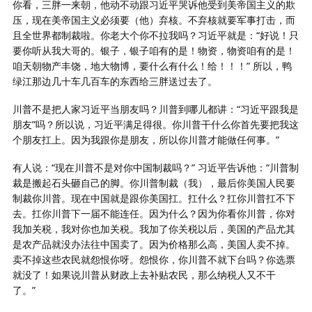
你看，三胖一来朝，他动不动跟习近平哭诉他受到美帝国主义的欺
压，现在美帝国主义必须要（他）弃核。不弃核就要军事打击，而
且全世界都制裁啦。你老大个你不拉我吗？习近平就是：“好说！只
要你听从我大哥的。银子，银子咱有的是！物资，物资咱有的是！
咱天朝物产丰饶，地大物博，要什么有什么！给！！！” 所以，鸭
绿江那边几十车几百车的东西给三胖送过去了。
川普不是把人家习近平当朋友吗？川普到哪儿都讲：“习近平跟我是
朋友”吗？所以说，习近平满足得很。你川普干什么你首先要把我这
个朋友扛上。因为我跟你是朋友，所以你川普才能做任何事。”
有人说：“现在川普不是对你中国制裁吗？” 习近平告诉他：“川普制
裁是搬起石头砸自己的脚。你川普制裁（我），最后你美国人民要
制裁你川普。现在中国就是跟你美国扛。扛什么？扛你川普扛不下
去。扛你川普下一届不能连任。因为什么？因为你看你川普，你对
我加关税，我对你也加关税。我加了你关税以后，美国的产品尤其
是农产品就没办法往中国卖了。因为价格那么高，美国人卖不掉。
卖不掉这些农民就怨恨你呀。怨恨你，你川普不就下台吗？你选票
就没了！如果说川普从财政上去补贴农民，那么纳税人又不干
了。”