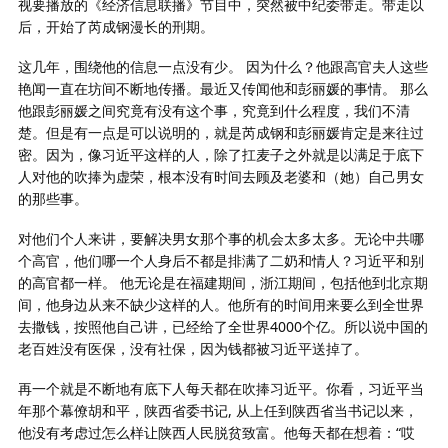
视要播放的《经济信息联播》节目中，突然被中纪委带走。带走以
后，开始了芮成钢漫长的刑期。
这几年，围绕他的信息一点没有少。 因为什么？他跟高官夫人这些
艳闻一直在坊间不断地传播。最近又传闻他和彭丽媛的事情。 那么
他跟彭丽媛之间究竟有没有这个事，究竟到什么程度，我们不清
楚。但是有一点是可以说明的，就是芮成钢和彭丽媛肯定是来往过
密。因为，像习近平这样的人，除了扛麦子之外就是以满足于底下
人对他的吹捧为虚荣，根本没有时间去顾及老婆和（她）自己男女
的那些事。
对他们个人来讲，要解决男女那个事的机会太多太多。无论中共哪
个高官，他们哪一个人身后不都是排满了二奶和情人？习近平和别
的高官都一样。 他无论是在福建期间，浙江期间，包括他到北京期
间，他身边从来不缺少这样的人。他所有的时间用来要么到全世界
去撒钱，按照他自己讲，已经给了全世界4000个亿。所以说中国的
老百姓没有医保，没有社保，因为钱都被习近平送掉了。
再一个就是不断地有底下人每天都在吹捧习近平。你看，习近平当
年那个幕僚胡和平，陕西省委书记, 从上任到陕西省当书记以来，
他没有考虑过怎么样让陕西人民脱贫致富。他每天都在想着：“哎