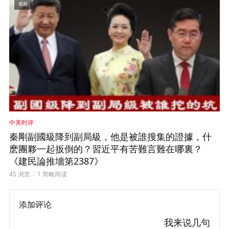
视频
中美时评
秦剛副國級降到副局級，他是被誰搜集的證據，什
麽團夥一起扳倒的？習近平有苦難言難在哪裏？
《建民論推墻第2387》
45 浏览
1 简略阅读
添加评论
我来说几句