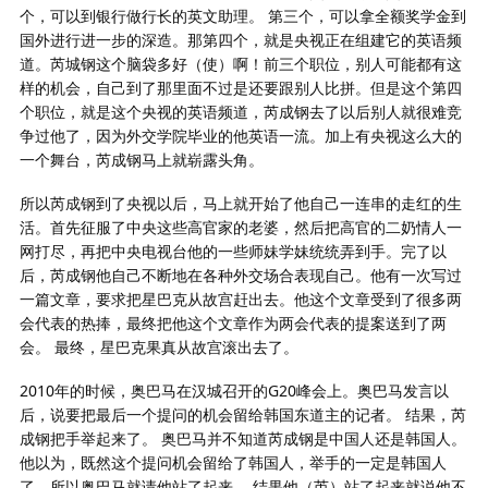
个，可以到银行做行长的英文助理。 第三个，可以拿全额奖学金到
国外进行进一步的深造。那第四个，就是央视正在组建它的英语频
道。芮城钢这个脑袋多好（使）啊！前三个职位，别人可能都有这
样的机会，自己到了那里面不过是还要跟别人比拼。但是这个第四
个职位，就是这个央视的英语频道，芮成钢去了以后别人就很难竞
争过他了，因为外交学院毕业的他英语一流。加上有央视这么大的
一个舞台，芮成钢马上就崭露头角。
所以芮成钢到了央视以后，马上就开始了他自己一连串的走红的生
活。首先征服了中央这些高官家的老婆，然后把高官的二奶情人一
网打尽，再把中央电视台他的一些师妹学妹统统弄到手。完了以
后，芮成钢他自己不断地在各种外交场合表现自己。他有一次写过
一篇文章，要求把星巴克从故宫赶出去。他这个文章受到了很多两
会代表的热捧，最终把他这个文章作为两会代表的提案送到了两
会。 最终，星巴克果真从故宫滚出去了。
2010年的时候，奥巴马在汉城召开的G20峰会上。奥巴马发言以
后，说要把最后一个提问的机会留给韩国东道主的记者。 结果，芮
成钢把手举起来了。 奥巴马并不知道芮成钢是中国人还是韩国人。
他以为，既然这个提问机会留给了韩国人，举手的一定是韩国人
了，所以奥巴马就请他站了起来。 结果他（芮）站了起来就说他不