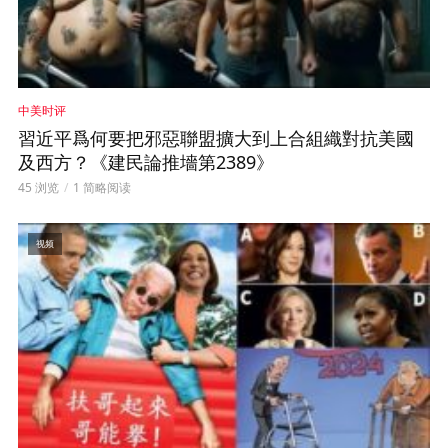
中美时评
習近平爲何要把邪惡聯盟擴大到上合組織對抗美國
及西方？《建民論推墻第2389》
45 浏览
1 简略阅读
视频