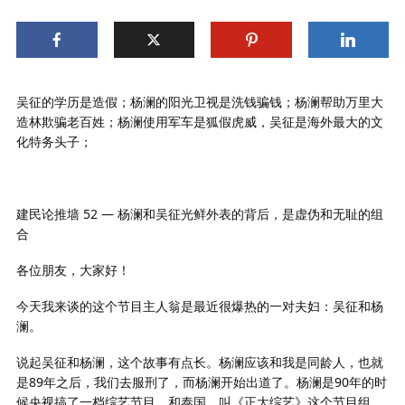
吴征的学历是造假；杨澜的阳光卫视是洗钱骗钱；杨澜帮助万里大
造林欺骗老百姓；杨澜使用军车是狐假虎威，吴征是海外最大的文
化特务头子；
建民论推墙 52 — 杨澜和吴征光鲜外表的背后，是虚伪和无耻的组
合
各位朋友，大家好！
今天我来谈的这个节目主人翁是最近很爆热的一对夫妇：吴征和杨
澜。
说起吴征和杨澜，这个故事有点长。杨澜应该和我是同龄人，也就
是89年之后，我们去服刑了，而杨澜开始出道了。杨澜是90年的时
候央视搞了一档综艺节目，和泰国，叫《正大综艺》这个节目组。