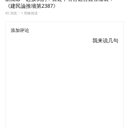
《建民論推墻第2387》
45 浏览
1 简略阅读
添加评论
我来说几句