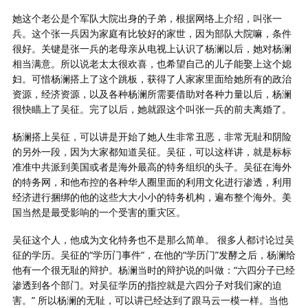
她这个老公是个军队大院出身的子弟，根据网络上介绍，叫张一
兵。这个张一兵因为家庭有比较好的家世，因为部队大院嘛，条件
很好。关键是张一兵的老母亲从电视上认识了杨澜以后，她对杨澜
相当满意。所以说老太太很欢喜，也希望自己的儿子能娶上这个媳
妇。可惜杨澜搭上了这个跳板，获得了人家家里面给她所有的政治
资源，经济资源，以及各种杨澜所需要借助对各种力量以后，杨澜
很快瞄上了吴征。完了以后，她就跟这个叫张一兵的前夫离婚了。
杨澜搭上吴征，可以讲是开始了她人生非常丑恶，非常无耻和阴险
的另外一段，因为大家都知道吴征。吴征，可以这样讲，就是标标
准准中共派到美国或者是海外最高的特务组织的头子。吴征在海外
的特务网，和他布控的各种华人圈里面的利用文化进行渗透，利用
经济进行捆绑的他的这些大大小小的特务机构，遍布整个海外。美
国当然是最受影响的一个受害的重灾区。
吴征这个人，他成为文化特务也不是那么简单。 很多人都讨论过吴
征的学历。吴征的“学历门事件“，在他的“学历门”发酵之后，杨澜给
他有一个很无耻的辩护。杨澜当时的辩护说的叫做：“六四分子已经
渗透到各个部门。对吴征学历的指控就是六四分子对我们家的迫
害。” 所以杨澜的无耻，可以讲已经达到了跟马云一模一样。当他