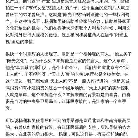
化产业。他们这个“产业”里边是跟曾庆红家族有关系的。他们曾经
拍过一个叫“末代女皇”慈禧太后的片子。这个里面的总制片人就是
曾庆红的弟弟曾庆淮。这就是“阳光卫视”当时跟他们的一些权利勾
当。在这种情况下，杨澜和吴征借助着曾家的势力，借助着孙家正
文化部给出的机会，他们在香港大肆谋取个人利益的时候，利用文
化对海外进行大规模的侵蚀。这是杨澜和吴征两人在运作“阳光卫
视”里边的事情。
很快一个叫覃辉的人出现了。覃辉是一个很神秘的商人。 他去买了
“阳光文化”。他为什么买？覃辉他是江家的代言人。这个人覃辉，
他是“卓京系”的掌门人，是个上市企业。
我们都知道北京有个“天
上人间”，了不得的呀！“天上人间”的卡拉OK厅都是名模美女。在
这个里边，我们都知道“天上人间”不是一般人跨得进的，也是京城
高消费和有小姐消费的这么一个娱乐场所。“天上人间”的实际控制
人就是覃辉。这个覃辉是什么？覃辉来自的背景就是由喜贵。由喜
贵是当时的中央警卫局局长，江泽民家族的，是江家的一个白手
套。
所以说杨澜和吴征背后所带到的背景都是直通北京和中南海最高层
的。有曾庆红家族的背景，有江泽民幕后的支持，所以吴征的势力
很大，在北美的势力很大。 杨澜，可以这样讲，有吴征和她的配