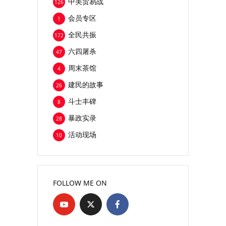
中美贸易战
126
会员专区
1
全民共振
172
六四屠杀
47
周末茶馆
4
建民的故事
26
斗士丰碑
8
暴政实录
28
活动现场
10
FOLLOW ME ON