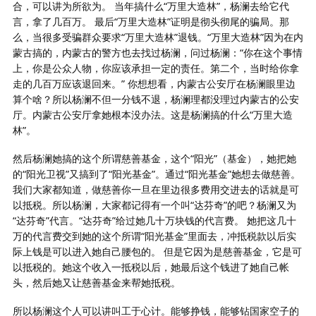
合，可以讲为所欲为。 当年搞什么“万里大造林”，杨澜去给它代
言，拿了几百万。 最后“万里大造林”证明是彻头彻尾的骗局。那
么，当很多受骗群众要求“万里大造林”退钱。“万里大造林”因为在内
蒙古搞的，内蒙古的警方也去找过杨澜，问过杨澜：“你在这个事情
上，你是公众人物，你应该承担一定的责任。第二个，当时给你拿
走的几百万应该退回来。” 你想想看，内蒙古公安厅在杨澜眼里边
算个啥？所以杨澜不但一分钱不退，杨澜理都没理过内蒙古的公安
厅。内蒙古公安厅拿她根本没办法。这是杨澜搞的什么“万里大造
林”。
然后杨澜她搞的这个所谓慈善基金，这个“阳光”（基金），她把她
的“阳光卫视”又搞到了“阳光基金”。通过“阳光基金”她想去做慈善。
我们大家都知道，做慈善你一旦在里边很多费用交进去的话就是可
以抵税。所以杨澜，大家都记得有一个叫“达芬奇”的吧？杨澜又为
“达芬奇”代言。“达芬奇”给过她几十万块钱的代言费。 她把这几十
万的代言费交到她的这个所谓“阳光基金”里面去，冲抵税款以后实
际上钱是可以进入她自己腰包的。 但是它因为是慈善基金，它是可
以抵税的。她这个收入一抵税以后，她最后这个钱进了她自己帐
头，然后她又让慈善基金来帮她抵税。
所以杨澜这个人可以讲叫工于心计。能够挣钱，能够钻国家空子的