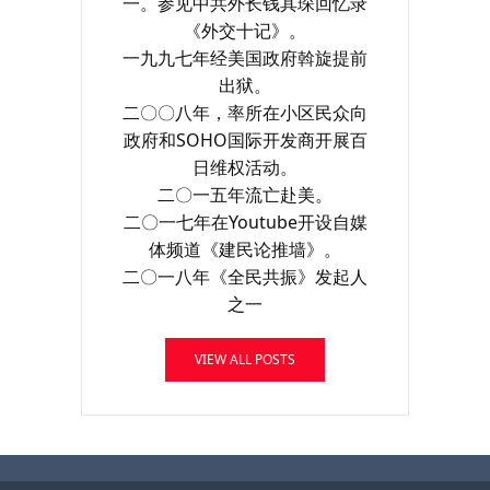
一。参见中共外长钱其琛回忆录
《外交十记》。
一九九七年经美国政府斡旋提前
出狱。
二〇〇八年，率所在小区民众向
政府和SOHO国际开发商开展百
日维权活动。
二〇一五年流亡赴美。
二〇一七年在Youtube开设自媒
体频道《建民论推墙》。
二〇一八年《全民共振》发起人
之一
VIEW ALL POSTS