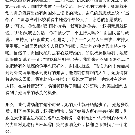
她一起吃饭，同时大家做了一些交流。在交流的过程中，杨澜就主
动向谢总流露出她有到国外去读书的想法。谢总的意思就是说：“当
然了！” 谢总当时比较看得中她这个年轻人了。谢总的意思就说
是：“可以。你如果想到国外读书，我可以送你去。” 杨澜意思就是
说，“那如果我去的话，你不就少了一个主持人吗？”
谢国民当时就
说：“主持人当然很重要，但是对于培养一个人的人生来讲比主持人
更重要。” 谢国民他这个人经历得多啦，见过的这种优秀主持人多
啦。当然了，谢国民绝对是有心栽培她的。所以杨澜很聪明，她随
即跟他又说了一句：“那我真的如果出去，我将来还不知道怎么……”
她把所有的坑都给你事先挖好的。谢国民就说：“没关系的！你如果
到海外去留学能学到更好的知识，能造就你辉煌的人生，无所谓你
将来怎么回报。我资助的人多啦！” 所以对于谢总，他绝对有这种
胸怀。在这种情况下，杨澜就获得了谢国民的资助，到美国纽约去
得到了她留学的珍贵的机会。
那么，我们讲杨澜在这个时候，她的人生就开始起步了。 她起步以
后，到了美国以后，杨澜她很快，除了她卷入所有中共的社团，和
跟在大使馆里边布置的各种文化特务，各种维护中共专制的体制内
的力量对她进行各种耳濡目染的影响之外，杨澜也很快找了一个老
公。