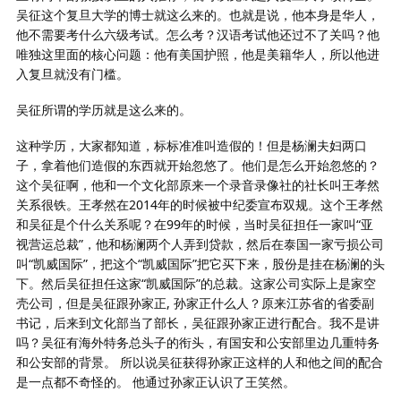
吴征这个复旦大学的博士就这么来的。也就是说，他本身是华人，
他不需要考什么六级考试。怎么考？汉语考试他还过不了关吗？他
唯独这里面的核心问题：他有美国护照，他是美籍华人，所以他进
入复旦就没有门槛。
吴征所谓的学历就是这么来的。
这种学历，大家都知道，标标准准叫造假的！但是杨澜夫妇两口
子，拿着他们造假的东西就开始忽悠了。他们是怎么开始忽悠的？
这个吴征啊，他和一个文化部原来一个录音录像社的社长叫王孝然
关系很铁。王孝然在2014年的时候被中纪委宣布双规。这个王孝然
和吴征是个什么关系呢？在99年的时候，当时吴征担任一家叫“亚
视营运总裁”，他和杨澜两个人弄到贷款，然后在泰国一家亏损公司
叫“凯威国际”，把这个“凯威国际”把它买下来，股份是挂在杨澜的头
下。然后吴征担任这家“凯威国际”的总裁。这家公司实际上是家空
壳公司，但是吴征跟孙家正, 孙家正什么人？原来江苏省的省委副
书记，后来到文化部当了部长，吴征跟孙家正进行配合。我不是讲
吗？吴征有海外特务总头子的衔头，有国安和公安部里边几重特务
和公安部的背景。 所以说吴征获得孙家正这样的人和他之间的配合
是一点都不奇怪的。 他通过孙家正认识了王笑然。