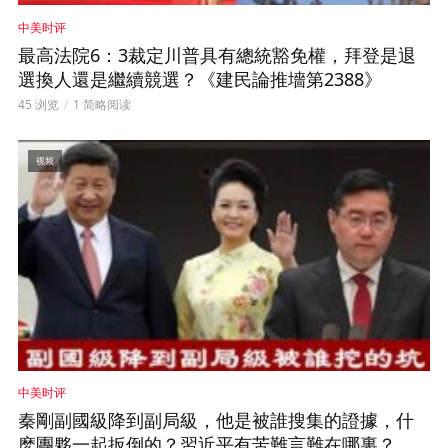
中美时评
最高法院6：3裁定川普具有總統豁免權，拜登是退
選換人還是繼續競選？《建民論推墻第2388》
45 浏览
1 简略阅读
视频
中美时评
秦剛副國級降到副局級，他是被誰搜集的證據，什
麽團夥一起扳倒的？習近平有苦難言難在哪裏？