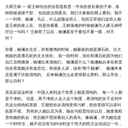
大师王林 — 跟王林结合的全部是权贵：中央的首长家的子弟，各
种部级省级干部， 包括政治局委员。我们大家都在网上看到。我不
一一列举。杨澜，马云，什么赵薇这些人，包括王菲他们这些人都
是王林的座上宾。 但是你看看，王林落难的时候杨澜为人家王林呼
吁过一句吗？ 王林死了以后，杨澜甚至于看也不看一眼，对不
对？
你看，杨澜在北京，所有微博的时候，她最挺的就是潘石屹。任大
炮挺的是潘石屹的太太张欣。 前一段时间，张欣和潘石屹因为他们
自己丑闻缠身，杨澜出来顶他们。 杨澜是什么？杨澜她从来在权贵
结合里面她没有放弃过。有很多人讲，说有“两个杨澜”。
杨澜本来
还是属于比较清纯的。 后来杨澜怎么会变得那么势利，那么市侩，
那么功利？
其实应该这样讲：中国人来到这个世界上都是清纯的。 每一个人都
是干净的。 但是，再干净的人走入这个制度，再清纯的女子走到中
共这台绞肉机里面，它都把你从清纯变得污秽，把你变得可以讲叫
肮脏不堪。 而有的人她以丑为美。她在与权贵结合以后，她拿着权
贵给她的机会，然后她不啻踩着别人的肩头。像杨澜，作为她也是
一个89学生，她不但没有为89当时这个伟大的民主运动说过一句，