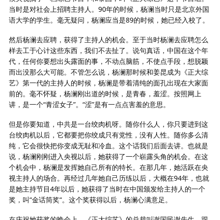
当时是对社会上招聘主持人。90年的时候，杨澜当时只是北京外国
语大学的学生。毫无疑问，杨澜应当是89的时候，她已经入校了。
然后杨澜去应聘，获得了主持人的机会。至于当时杨澜去应聘怎么
样去工于心计这些东西，我们不去扯了。说句真话，中国在这个年
代，任何你要想出头露面的事，不动点脑筋，不使点手段，想脱颖
而出没那么大可能。不管怎么说，杨澜那时候和姜昆成为《正大综
艺》第一代的主持人的时候，杨澜是带着清纯的面孔出现在大家面
前的。毫不怀疑，杨澜刚出道的时候，是青春，羞涩。按照网上
讲，是一个“青涩女子”。“涩”是有一点点害羞的意思。
但是你要知道，中共是一台绞肉机呀。随你什么人，你只要进到这
台绞肉机以后，它都要把你绞成只有党性，没有人性。随你多么清
纯，它会很快把你变成无耻和冷血。这个话我们后面去讲。也就是
说，杨澜刚刚进入央视以后，她获得了一个崭露头角的机会。在这
个机会中，杨澜是发挥她自己所有的特长。在那几年，她活跃在央
视主持人的场合。再经过几年她自己历练以后，大概在94年，也就
是她主持节目4年以后，她获得了当时在中国颁发给主持人的一个
奖，叫“金话筒奖“。这个奖获得以后，杨澜心满意足。
在庆祝她获奖的晚会上，《正大综艺》的总裁叫谢国民谢先生，跟