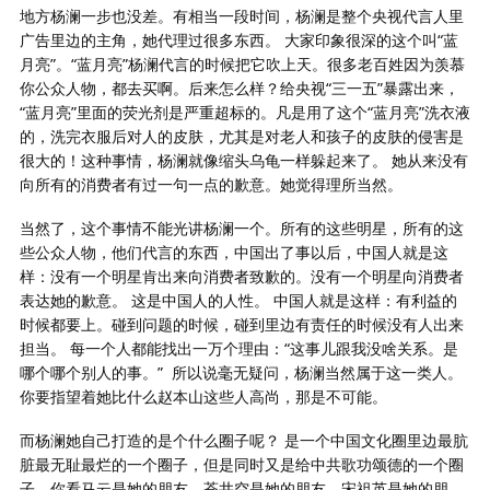
地方杨澜一步也没差。有相当一段时间，杨澜是整个央视代言人里
广告里边的主角，她代理过很多东西。 大家印象很深的这个叫“蓝
月亮”。“蓝月亮”杨澜代言的时候把它吹上天。很多老百姓因为羡慕
你公众人物，都去买啊。后来怎么样？给央视“三一五”暴露出来，
“蓝月亮”里面的荧光剂是严重超标的。凡是用了这个“蓝月亮”洗衣液
的，洗完衣服后对人的皮肤，尤其是对老人和孩子的皮肤的侵害是
很大的！这种事情，杨澜就像缩头乌龟一样躲起来了。 她从来没有
向所有的消费者有过一句一点的歉意。她觉得理所当然。
当然了，这个事情不能光讲杨澜一个。所有的这些明星，所有的这
些公众人物，他们代言的东西，中国出了事以后，中国人就是这
样：没有一个明星肯出来向消费者致歉的。没有一个明星向消费者
表达她的歉意。 这是中国人的人性。 中国人就是这样：有利益的
时候都要上。碰到问题的时候，碰到里边有责任的时候没有人出来
担当。 每一个人都能找出一万个理由：“这事儿跟我没啥关系。是
哪个哪个别人的事。”
所以说毫无疑问，杨澜当然属于这一类人。
你要指望着她比什么赵本山这些人高尚，那是不可能。
而杨澜她自己打造的是个什么圈子呢？ 是一个中国文化圈里边最肮
脏最无耻最烂的一个圈子，但是同时又是给中共歌功颂德的一个圈
子。你看马云是她的朋友。苍井空是她的朋友。宋祖英是她的朋