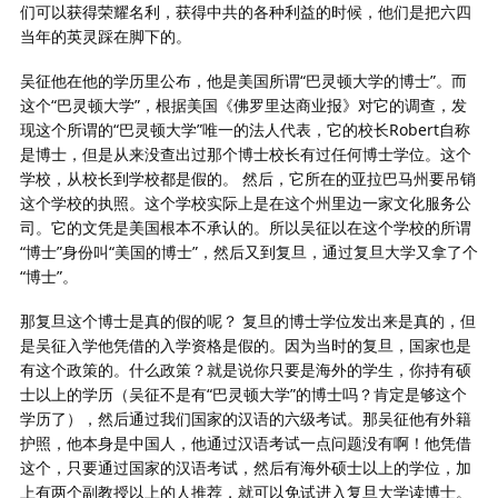
们可以获得荣耀名利，获得中共的各种利益的时候，他们是把六四
当年的英灵踩在脚下的。
吴征他在他的学历里公布，他是美国所谓“巴灵顿大学的博士”。而
这个“巴灵顿大学”，根据美国《佛罗里达商业报》对它的调查，发
现这个所谓的“巴灵顿大学”唯一的法人代表，它的校长Robert自称
是博士，但是从来没查出过那个博士校长有过任何博士学位。这个
学校，从校长到学校都是假的。 然后，它所在的亚拉巴马州要吊销
这个学校的执照。这个学校实际上是在这个州里边一家文化服务公
司。它的文凭是美国根本不承认的。所以吴征以在这个学校的所谓
“博士”身份叫“美国的博士”，然后又到复旦，通过复旦大学又拿了个
“博士”。
那复旦这个博士是真的假的呢？ 复旦的博士学位发出来是真的，但
是吴征入学他凭借的入学资格是假的。因为当时的复旦，国家也是
有这个政策的。什么政策？就是说你只要是海外的学生，你持有硕
士以上的学历（吴征不是有“巴灵顿大学”的博士吗？肯定是够这个
学历了），然后通过我们国家的汉语的六级考试。那吴征他有外籍
护照，他本身是中国人，他通过汉语考试一点问题没有啊！他凭借
这个，只要通过国家的汉语考试，然后有海外硕士以上的学位，加
上有两个副教授以上的人推荐，就可以免试进入复旦大学读博士。