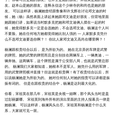
友。赵本山是她的朋友。连释永信这个少林寺的和尚也是她的朋
友。 可以这样讲，杨澜她曾经跟鲁豫和许戈辉在讨论邓文迪的时
候，她（杨）虽然表面上讲起来她跟邓文迪是好朋友，但背地里面
她跟她们讲，如果说当时默多克把她和邓文迪俩人摆在一起的时
候，她觉得默多克一定是会选她的，不会选邓文迪。杨澜这个人叫
不要脸。她在任何地方她都觉得她比别人强的 — 人家默多克凭什
么不选邓文迪要选你啊？！ 你比人家邓文迪又高尚在哪里啊？！
杨澜跟权贵结合以后， 是为所欲为的。 她在北京弄的车牌是武警
的牌照。她的武警的牌照而且是分别挂在两辆车上，一辆奥迪，一
辆奔驰。这两辆车，这个牌照是属于公安部八局，也就是武警总部
的。 杨澜我们大家都知道，她根本不是军人。她凭什么用的军牌，
用的武警牌照横冲直撞？但这就是权贵啊！有了权贵结合以后，所
以说杨澜她是为所欲为的。 她对任何别人对她的指责可以讲都是振
振有词的。 但是在跟权贵的结合中，杨澜是达到最大化的。
你看，宋祖英在那几年，宋祖英是央视一姐啊，那个风头当时是盖
过彭丽媛哪。 宋祖英到海外所有的演出里面的主持人报幕员一律是
她杨澜。 可以这样讲，杨澜风头出尽。宋祖英和杨澜是个什么关
系，大家就可见一斑。