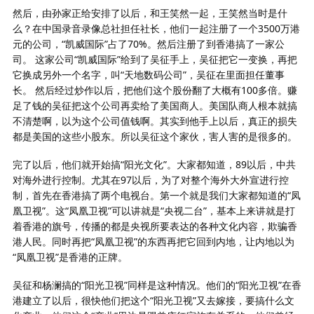
然后，由孙家正给安排了以后，和王笑然一起，王笑然当时是什
么？在中国录音录像总社担任社长，他们一起注册了一个3500万港
元的公司，“凯威国际”占了70%。然后注册了到香港搞了一家公
司。 这家公司“凯威国际”给到了吴征手上，吴征把它一变换，再把
它换成另外一个名字，叫“天地数码公司”，吴征在里面担任董事
长。 然后经过炒作以后，把他们这个股份翻了大概有100多倍。赚
足了钱的吴征把这个公司再卖给了美国商人。美国队商人根本就搞
不清楚啊，以为这个公司值钱啊。其实到他手上以后，真正的损失
都是美国的这些小股东。所以吴征这个家伙，害人害的是很多的。
完了以后，他们就开始搞“阳光文化”。大家都知道，89以后，中共
对海外进行控制。尤其在97以后，为了对整个海外大外宣进行控
制，首先在香港搞了两个电视台。第一个就是我们大家都知道的“凤
凰卫视”。这“凤凰卫视”可以讲就是“央视二台”，基本上来讲就是打
着香港的旗号，传播的都是央视所要表达的各种文化内容，欺骗香
港人民。同时再把“凤凰卫视”的东西再把它回到内地，让内地以为
“凤凰卫视”是香港的正牌。
吴征和杨澜搞的“阳光卫视”同样是这种情况。他们的“阳光卫视”在香
港建立了以后，很快他们把这个“阳光卫视”又去嫁接，要搞什么文