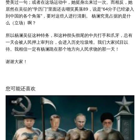
赞美过一句；或者在这场运动中，她挺身出来过一次。而相反，她
居然在吴征的“学历门”里面还去嘲笑奚落89，说是“64分子已经渗入
到中国的各个角落”，要对这些人进行清剿。 杨澜究竟占据的是什
么（立场）啊？
所以杨澜吴征这种特务，和这种彻头彻尾的中共打手和爪牙，总有
一天会被人民押上审判台，会进入历史垃圾堆。我们大家拭目以
待。我相信一定有杨澜跪在那个地方向人民求饶的那一天！
谢谢大家！
您可能还喜欢
视频