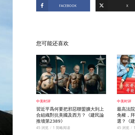
FACEBOOK
X
您可能还喜欢
视频
视频
中美时评
中美时评
習近平爲何要把邪惡聯盟擴大到上
最高法院
合組織對抗美國及西方？《建民論
免權，拜
推墻第2389》
選？《建
45 浏览
1 简略阅读
45 浏览