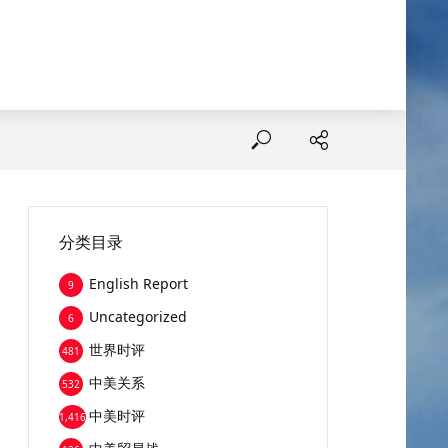
分类目录
English Report
9
Uncategorized
6
世界时评
481
中美关系
532
中美时评
1,416