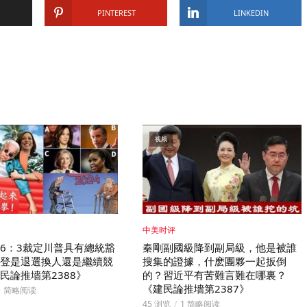
PINTEREST
LINKEDIN
视频
中美时评
6：3裁定川普具有總統豁
秦剛副國級降到副局級，他是被誰
登是退選換人還是繼續競
搜集的證據，什麽團夥一起扳倒
民論推墻第2388》
的？習近平有苦難言難在哪裏？
《建民論推墻第2387》
1 简略阅读
45 浏览
1 简略阅读