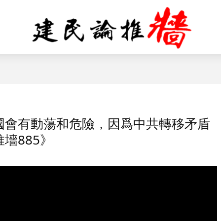
國會有動蕩和危險，因爲中共轉移矛盾
墻885》