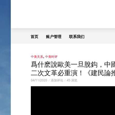
首页
账户管理
联系我们
,
中美关系
中美时评
爲什麽說歐美一旦脫鈎，中
二次文革必重演！《建民論推
04/11/2020
添加评论
45 浏览