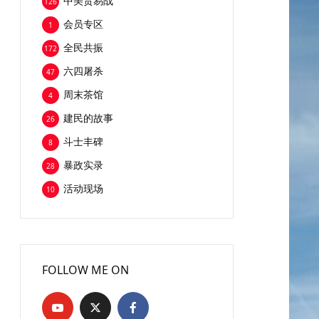
中美贸易战
126
会员专区
1
全民共振
172
六四屠杀
47
周末茶馆
4
建民的故事
26
斗士丰碑
8
暴政实录
28
活动现场
10
FOLLOW ME ON