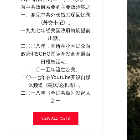
向中共政府索要的主要政治犯之
一。参见中共外长钱其琛回忆录
《外交十记》。
一九九七年经美国政府斡旋提前
出狱。
二〇〇八年，率所在小区民众向
政府和SOHO国际开发商开展百
日维权活动。
二〇一五年流亡赴美。
二〇一七年在Youtube开设自媒
体频道《建民论推墙》。
二〇一八年《全民共振》发起人
之一
VIEW ALL POSTS