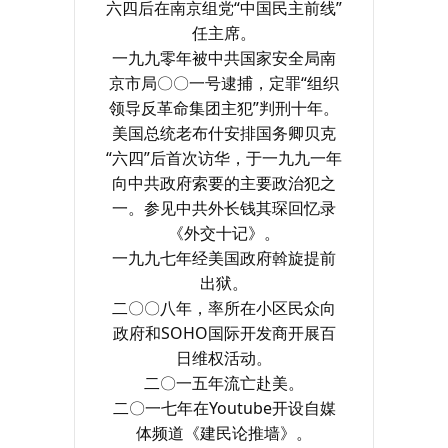
六四后在南京组党“中国民主前线”
任主席。
一九九零年被中共国家安全局南
京市局〇〇一号逮捕，定罪“组织
领导反革命集团主犯”判刑十年。
美国总统老布什安排国务卿贝克
“六四”后首次访华，于一九九一年
向中共政府索要的主要政治犯之
一。参见中共外长钱其琛回忆录
《外交十记》。
一九九七年经美国政府斡旋提前
出狱。
二〇〇八年，率所在小区民众向
政府和SOHO国际开发商开展百
日维权活动。
二〇一五年流亡赴美。
二〇一七年在Youtube开设自媒
体频道《建民论推墙》。