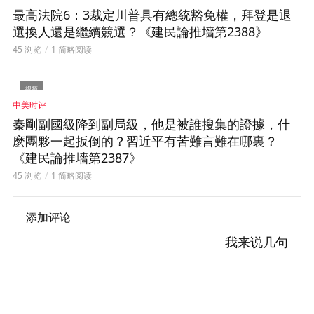
最高法院6：3裁定川普具有總統豁免權，拜登是退
選換人還是繼續競選？《建民論推墻第2388》
45 浏览
1 简略阅读
视频
中美时评
秦剛副國級降到副局級，他是被誰搜集的證據，什
麽團夥一起扳倒的？習近平有苦難言難在哪裏？
《建民論推墻第2387》
45 浏览
1 简略阅读
添加评论
我来说几句