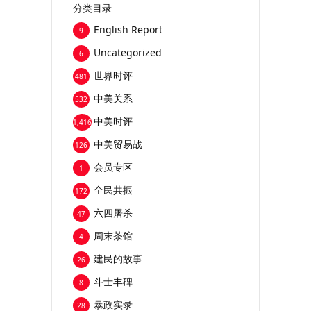
分类目录
English Report
9
Uncategorized
6
世界时评
481
中美关系
532
中美时评
1,416
中美贸易战
126
会员专区
1
全民共振
172
六四屠杀
47
周末茶馆
4
建民的故事
26
斗士丰碑
8
暴政实录
28