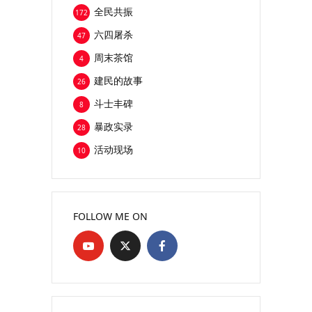
全民共振
172
六四屠杀
47
周末茶馆
4
建民的故事
26
斗士丰碑
8
暴政实录
28
活动现场
10
FOLLOW ME ON