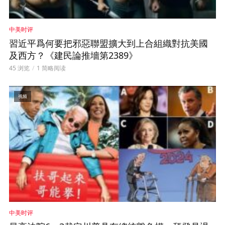
中美时评
習近平爲何要把邪惡聯盟擴大到上合組織對抗美國
及西方？《建民論推墻第2389》
45 浏览
1 简略阅读
视频
中美时评