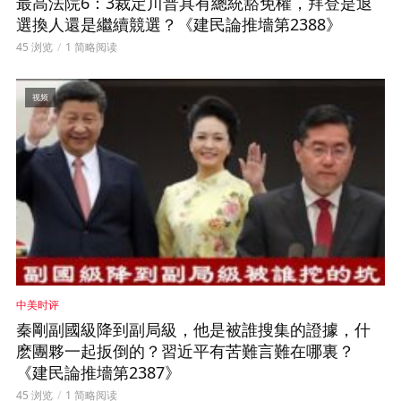
最高法院6：3裁定川普具有總統豁免權，拜登是退
選換人還是繼續競選？《建民論推墻第2388》
45 浏览
1 简略阅读
视频
中美时评
秦剛副國級降到副局級，他是被誰搜集的證據，什
麽團夥一起扳倒的？習近平有苦難言難在哪裏？
《建民論推墻第2387》
45 浏览
1 简略阅读