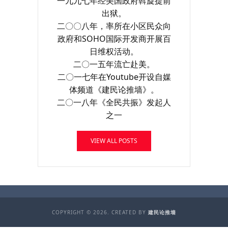
一九九七年经美国政府斡旋提前
出狱。
二〇〇八年，率所在小区民众向
政府和SOHO国际开发商开展百
日维权活动。
二〇一五年流亡赴美。
二〇一七年在Youtube开设自媒
体频道《建民论推墙》。
二〇一八年《全民共振》发起人
之一
VIEW ALL POSTS
COPYRIGHT © 2026. CREATED BY
建民论推墙