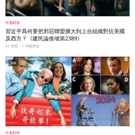
中美时评
習近平爲何要把邪惡聯盟擴大到上合組織對抗美國
及西方？《建民論推墻第2389》
45 浏览
1 简略阅读
视频
中美时评