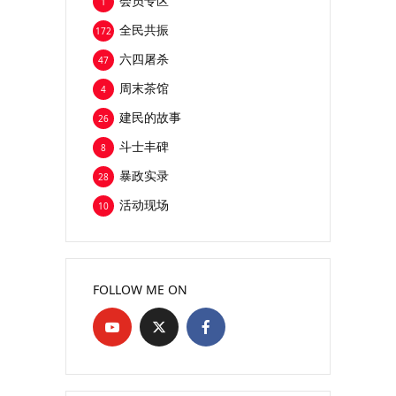
会员专区
1
全民共振
172
六四屠杀
47
周末茶馆
4
建民的故事
26
斗士丰碑
8
暴政实录
28
活动现场
10
FOLLOW ME ON