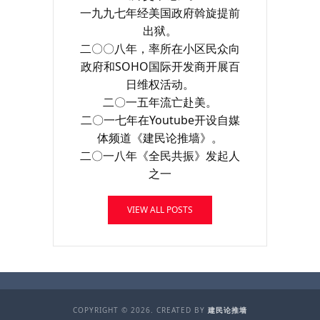
一九九七年经美国政府斡旋提前
出狱。
二〇〇八年，率所在小区民众向
政府和SOHO国际开发商开展百
日维权活动。
二〇一五年流亡赴美。
二〇一七年在Youtube开设自媒
体频道《建民论推墙》。
二〇一八年《全民共振》发起人
之一
VIEW ALL POSTS
COPYRIGHT © 2026. CREATED BY
建民论推墙