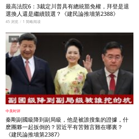
最高法院6：3裁定川普具有總統豁免權，拜登是退
選換人還是繼續競選？《建民論推墻第2388》
45 浏览
1 简略阅读
视频
中美时评
秦剛副國級降到副局級，他是被誰搜集的證據，什
麽團夥一起扳倒的？習近平有苦難言難在哪裏？
《建民論推墻第2387》