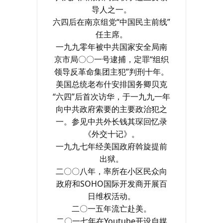
导人之一。
六四后在南京组党“中国民主前线”
任主席。
一九九零年被中共国家安全局南
京市局〇〇一号逮捕，定罪“组织
领导反革命集团主犯”判刑十年。
美国总统老布什安排国务卿贝克
“六四”后首次访华，于一九九一年
向中共政府索要的主要政治犯之
一。参见中共外长钱其琛回忆录
《外交十记》。
一九九七年经美国政府斡旋提前
出狱。
二〇〇八年，率所在小区民众向
政府和SOHO国际开发商开展百
日维权活动。
二〇一五年流亡赴美。
二〇一七年在Youtube开设自媒