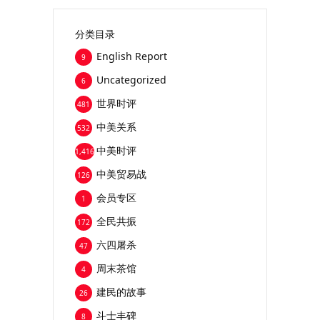
分类目录
English Report
9
Uncategorized
6
世界时评
481
中美关系
532
中美时评
1,416
中美贸易战
126
会员专区
1
全民共振
172
六四屠杀
47
周末茶馆
4
建民的故事
26
斗士丰碑
8