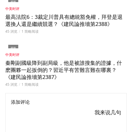
视频
中美时评
最高法院6：3裁定川普具有總統豁免權，拜登是退
選換人還是繼續競選？《建民論推墻第2388》
45 浏览
1 简略阅读
视频
中美时评
秦剛副國級降到副局級，他是被誰搜集的證據，什
麽團夥一起扳倒的？習近平有苦難言難在哪裏？
《建民論推墻第2387》
45 浏览
1 简略阅读
添加评论
我来说几句