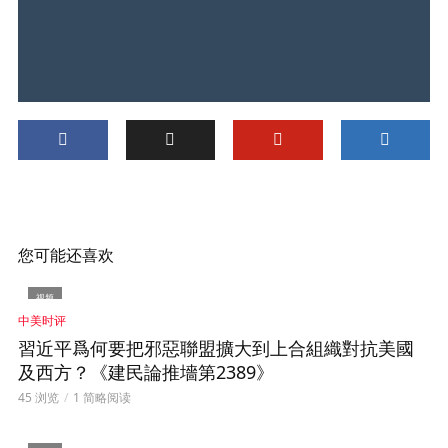
您可能还喜欢
视频
中美时评
習近平爲何要把邪惡聯盟擴大到上合組織對抗美國
及西方？《建民論推墻第2389》
45 浏览
1 简略阅读