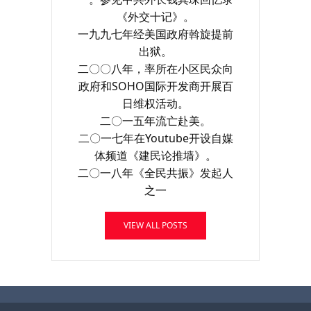
《外交十记》。
一九九七年经美国政府斡旋提前
出狱。
二〇〇八年，率所在小区民众向
政府和SOHO国际开发商开展百
日维权活动。
二〇一五年流亡赴美。
二〇一七年在Youtube开设自媒
体频道《建民论推墙》。
二〇一八年《全民共振》发起人
之一
VIEW ALL POSTS