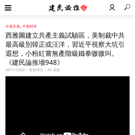
,
中美关系
中美时评
西雅圖建立共產主義試驗區，美制裁中共
最高級別韓正或汪洋，習近平視察大坑引
遐想，小粉紅嘗無產階級鐵拳嗷嗷叫。
《建民論推墻948》
06/11/2020
添加评论
45 浏览