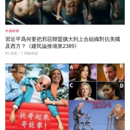
中美时评
習近平爲何要把邪惡聯盟擴大到上合組織對抗美國
及西方？《建民論推墻第2389》
45 浏览
1 简略阅读
视频