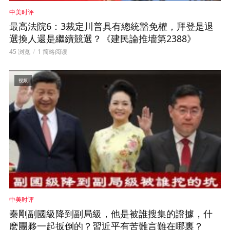
中美时评
最高法院6：3裁定川普具有總統豁免權，拜登是退
選換人還是繼續競選？《建民論推墻第2388》
45 浏览
1 简略阅读
视频
中美时评
秦剛副國級降到副局級，他是被誰搜集的證據，什
麽團夥一起扳倒的？習近平有苦難言難在哪裏？