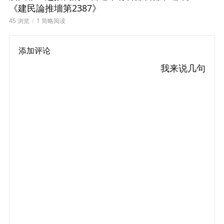
《建民論推墻第2387》
45 浏览
1 简略阅读
添加评论
我来说几句