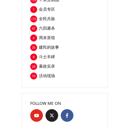
126
会员专区
1
全民共振
172
六四屠杀
47
周末茶馆
4
建民的故事
26
斗士丰碑
8
暴政实录
28
活动现场
10
FOLLOW ME ON