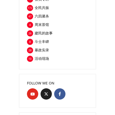
全民共振
172
六四屠杀
47
周末茶馆
4
建民的故事
26
斗士丰碑
8
暴政实录
28
活动现场
10
FOLLOW ME ON