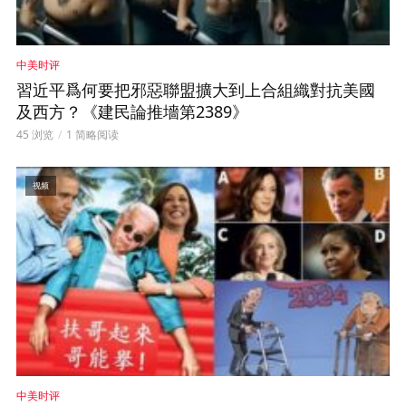
中美时评
習近平爲何要把邪惡聯盟擴大到上合組織對抗美國
及西方？《建民論推墻第2389》
45 浏览
1 简略阅读
视频
中美时评