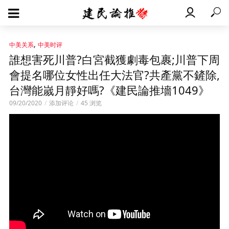
,
中美关系
中美时评
誰想害死川普?白宮截獲劇毒包裹;川普下周
會提名哪位女性出任大法官?共產黨不鏟除,
台灣能嵗月靜好嗎?《建民論推墻1049》
09/20/2020
添加评论
45 浏览