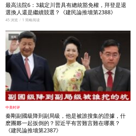
最高法院6：3裁定川普具有總統豁免權，拜登是退
選換人還是繼續競選？《建民論推墻第2388》
45 浏览
1 简略阅读
视频
中美时评
秦剛副國級降到副局級，他是被誰搜集的證據，什
麽團夥一起扳倒的？習近平有苦難言難在哪裏？
《建民論推墻第2387》