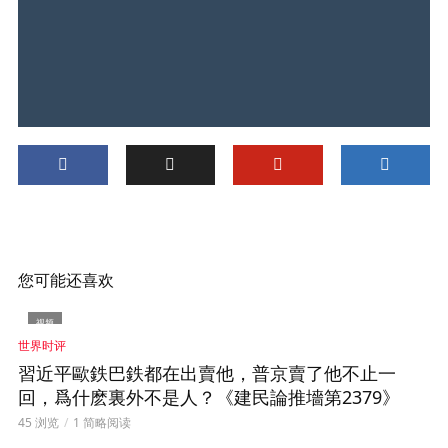
您可能还喜欢
视频
世界时评
習近平歐鉄巴鉄都在出賣他，普京賣了他不止一
回，爲什麽裏外不是人？《建民論推墻第2379》
45 浏览
1 简略阅读