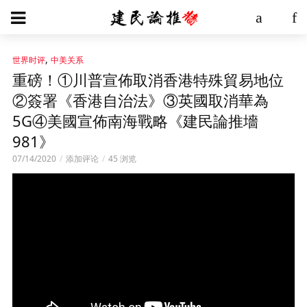
,
世界时评
中美关系
重磅！①川普宣佈取消香港特殊貿易地位
②簽署《香港自治法》③英國取消華為
5G④美國宣佈南海戰略《建民論推墻
981》
07/14/2020
添加评论
45 浏览