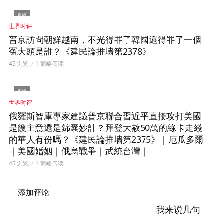
视频
世界时评
普京訪問朝鮮越南，不光得罪了韓國還得罪了一個
冤大頭是誰？《建民論推墻第2378》
45 浏览
1 简略阅读
视频
世界时评
俄羅斯智庫專家建議普京聯合習近平直接攻打美國
是餿主意還是錦囊妙計？拜登大赦50萬的綠卡走綫
的華人有份嗎？《建民論推墻第2375》｜厄瓜多爾
｜美國婚姻｜俄烏戰爭｜武統台灣｜
45 浏览
1 简略阅读
添加评论
我来说几句