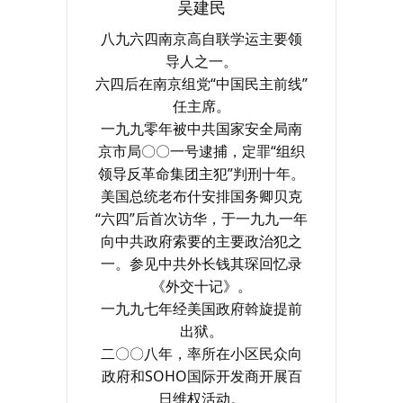
吴建民
八九六四南京高自联学运主要领
导人之一。
六四后在南京组党“中国民主前线”
任主席。
一九九零年被中共国家安全局南
京市局〇〇一号逮捕，定罪“组织
领导反革命集团主犯”判刑十年。
美国总统老布什安排国务卿贝克
“六四”后首次访华，于一九九一年
向中共政府索要的主要政治犯之
一。参见中共外长钱其琛回忆录
《外交十记》。
一九九七年经美国政府斡旋提前
出狱。
二〇〇八年，率所在小区民众向
政府和SOHO国际开发商开展百
日维权活动。