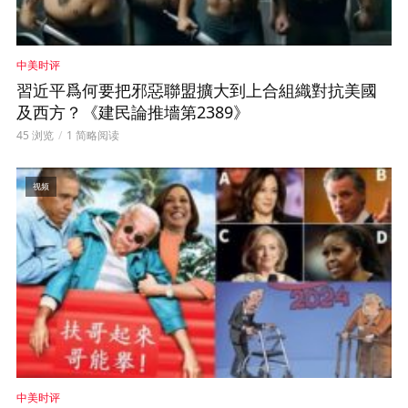
中美时评
習近平爲何要把邪惡聯盟擴大到上合組織對抗美國
及西方？《建民論推墻第2389》
45 浏览
1 简略阅读
视频
中美时评