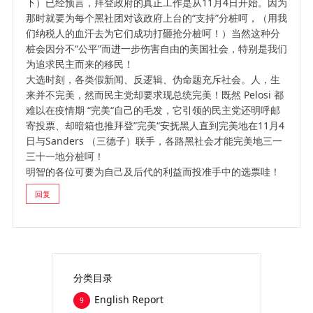
下）已经预言，拜登政府的真正工作是从11月4日开始。因为
那时就要为每个黑社团对该政府上台的“支持”分桩呵，（用我
们纳税人的血汗去为它们成功打砸抢分桩呵！）当然这种分
桩会因分不“公平”而进一步伤害自由的美国社会，特别是我们
为追求民主而来的移民！
大选时刻，各类假新闻、反逻辑、伪命题充斥社会。人，生
来并不完美，然而民主党却要求现总统完美！既然 Pelosi 都
难以在疫情期 “完美“自己的毛发，它引领的民主党还明呼邮
寄投票、却暗箱也推拜登”完美“安抚黑人直到完美地在11月4
日与Sanders （三德子）联手，各路黑社会才能完美地三一
三十一地分桩呵！
明智的各位可要为自己及后代的利益而投准手中的选票哇！
回复
分类目录
English Report
9