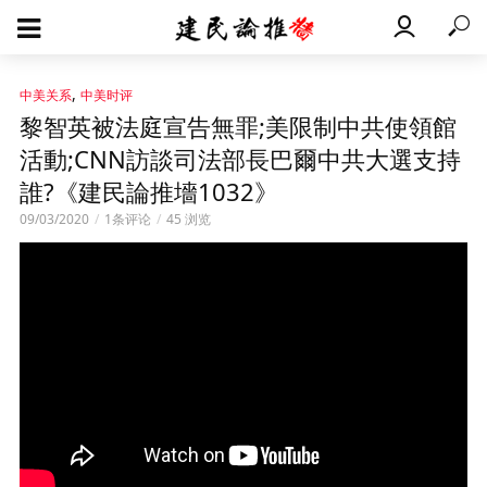
,
中美关系
中美时评
黎智英被法庭宣告無罪;美限制中共使領館
活動;CNN訪談司法部長巴爾中共大選支持
誰?《建民論推墻1032》
09/03/2020
1条评论
45 浏览