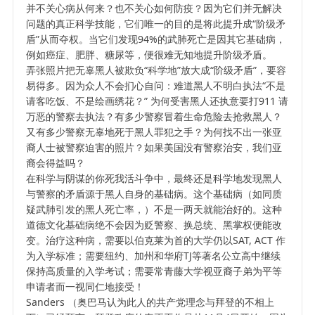
并不关心病从何来？也不关心如何防疫？因为它们并无解决
问题的真正科学技能，它们唯一的目的是将此提升成“阶级矛
盾”从而夺权。当它们发现94%的武肺死亡是因其它基础病，
例如癌症、肥胖、糖尿等，便很难无知地提升阶级矛盾。
弄张照片把无辜黑人被欺负“科学地”放大成“阶级矛盾”，要容
易得多。因为众人不会扪心自问：难道黑人不明白执法“不是
请客吃饭、不是绘画绣花？” 为何受害黑人还执意要打911 请
万恶的警察去执法？有多少警察冒着生命危险去抢救黑人？
又有多少警察无辜地死于黑人罪犯之手？为何找不出一张亚
裔人士被警察迫害的照片？如果美国没有警察治安，我们亚
裔会得益吗？
在科学与阴谋的你死我活斗争中，最终还是科学地发现黑人
与警察的矛盾源于黑人自身的基础病。这个基础病（如同质
疑武肺引发的黑人死亡率，）不是一两天就能治好的。这种
道德文化基础病绝不会因为贬警察、换总统、黑掌权便能改
变。治疗这种病，需要以伯克莱为首的大学仍以SAT, ACT 作
为入学标准；需要纽约、加州和华府TJ等著名公立高中继续
保持高质量的入学考试；需要常青藤大学视亚裔子弟为平等
申请者而一视同仁地接受！
Sanders （奥巴马认为此人的共产党理念与拜登的不相上