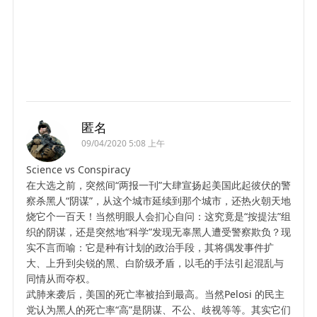
匿名
09/04/2020 5:08 上午
Science vs Conspiracy
在大选之前，突然间“两报一刊”大肆宣扬起美国此起彼伏的警
察杀黑人“阴谋”，从这个城市延续到那个城市，还热火朝天地
烧它个一百天！当然明眼人会扪心自问：这究竟是“按提法”组
织的阴谋，还是突然地“科学”发现无辜黑人遭受警察欺负？现
实不言而喻：它是种有计划的政治手段，其将偶发事件扩
大、上升到尖锐的黑、白阶级矛盾，以毛的手法引起混乱与
同情从而夺权。
武肺来袭后，美国的死亡率被抬到最高。当然Pelosi 的民主
党认为黑人的死亡率“高”是阴谋、不公、歧视等等。其实它们