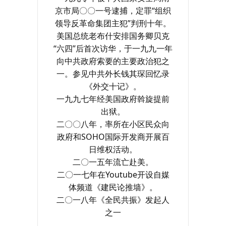
京市局〇〇一号逮捕，定罪“组织
领导反革命集团主犯”判刑十年。
美国总统老布什安排国务卿贝克
“六四”后首次访华，于一九九一年
向中共政府索要的主要政治犯之
一。参见中共外长钱其琛回忆录
《外交十记》。
一九九七年经美国政府斡旋提前
出狱。
二〇〇八年，率所在小区民众向
政府和SOHO国际开发商开展百
日维权活动。
二〇一五年流亡赴美。
二〇一七年在Youtube开设自媒
体频道《建民论推墙》。
二〇一八年《全民共振》发起人
之一