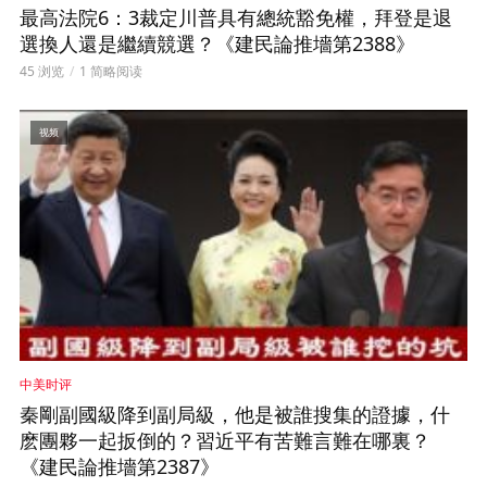
最高法院6：3裁定川普具有總統豁免權，拜登是退
選換人還是繼續競選？《建民論推墻第2388》
45 浏览
1 简略阅读
视频
中美时评
秦剛副國級降到副局級，他是被誰搜集的證據，什
麽團夥一起扳倒的？習近平有苦難言難在哪裏？
《建民論推墻第2387》