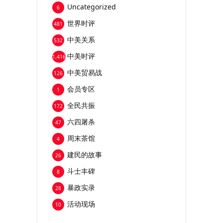
Uncategorized
6
世界时评
481
中美关系
532
中美时评
1,416
中美贸易战
126
会员专区
1
全民共振
172
六四屠杀
47
周末茶馆
4
建民的故事
26
斗士丰碑
8
暴政实录
28
活动现场
10