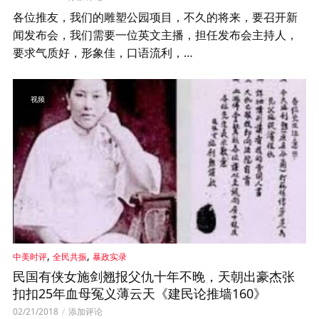
各位推友，我们的雕塑公园项目，不久的将来，要召开新
闻发布会，我们需要一位英文主播，担任发布会主持人，
要求气质好，形象佳，口语流利，…
视频
,
,
中美时评
全民共振
暴政实录
民国有侠女施剑翘报父仇十年不晚，天朝出豪杰张
扣扣25年血母冤义薄云天《建民论推墙160》
02/21/2018
添加评论