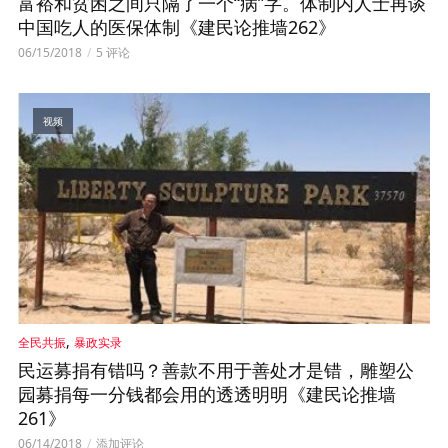
富裕和贫困之间只隔了一个“病”字。体制内人士再谈
中国吃人的医保体制《建民论推墙262》
06/15/2018
5 评论
视频
,
全民共振
暴政实录
民运募捐有错吗？善款不用于善处才是错，雕塑公
园募捐每一分钱都会用的透透明明《建民论推墙
261》
06/14/2018
添加评论