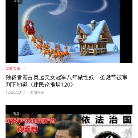
音频
暴政实录
独裁者霸占奥运美女冠军八年做性奴，圣诞节被审
判下地狱《建民论推墙120》
12/26/2017
添加评论
视频