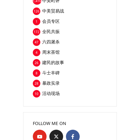
中美时评
1,416
中美贸易战
126
会员专区
1
全民共振
172
六四屠杀
47
周末茶馆
4
建民的故事
26
斗士丰碑
8
暴政实录
28
活动现场
10
FOLLOW ME ON