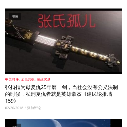
视频
,
,
中美时评
全民共振
暴政实录
张扣扣为母复仇25年磨一剑，当社会没有公义法制
的时候，私刑复仇者就是英雄豪杰《建民论推墙
159》
02/20/2018
添加评论