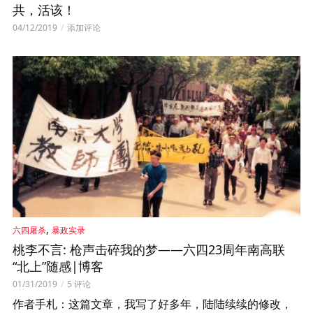
共，活该！
04/12/2019
添加评论
,
六四屠杀
暴政实录
桃李不言: 枪声击碎我的梦——六四23周年南高联
“北上”随感|博客
01/31/2019
5 评论
作者手札：这篇文章，我写了好多年，陆陆续续的修改，