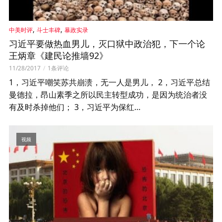
,
,
中美时评
斗士丰碑
暴政实录
习近平要做热血男儿，灭口狱中政治犯，下一个论
王炳章《建民论推墙92》
11/28/2017
1条评论
1，习近平嘲笑苏共崩溃，无一人是男儿， 2，习近平总结
曼德拉，昂山素季之所以民主转型成功，是因为统治者没
有及时杀掉他们； 3，习近平为保红…
视频