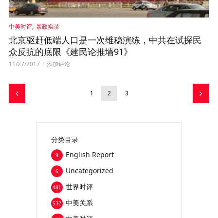
,
中美时评
暴政实录
北京驱赶低端人口是一次维稳演练，中共在试探民
众反抗的底限《建民论推墙91》
11/27/2017
添加评论
1
2
3
分类目录
English Report
9
Uncategorized
6
世界时评
481
中美关系
532