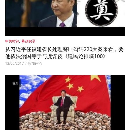
,
中美时评
暴政实录
从习近平任福建省长处理警匪勾结220大案来看，要
他依法治国等于与虎谋皮《建民论推墙100》
12/05/2017
添加评论
视频