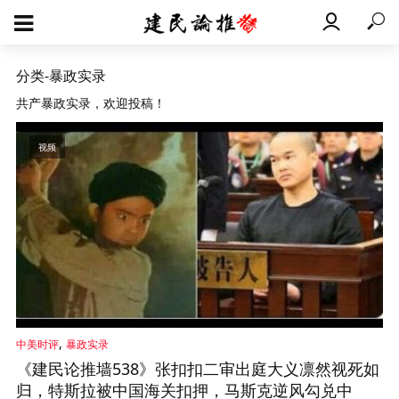
分类-暴政实录
共产暴政实录，欢迎投稿！
视频
,
中美时评
暴政实录
《建民论推墙538》张扣扣二审出庭大义凛然视死如
归，特斯拉被中国海关扣押，马斯克逆风勾兑中