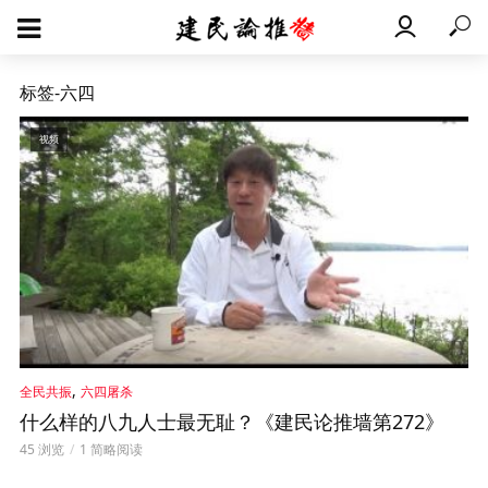
标签-六四
视频
,
全民共振
六四屠杀
什么样的八九人士最无耻？《建民论推墙第272》
45 浏览
1 简略阅读