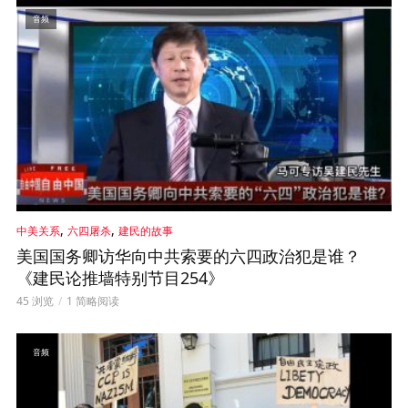
音频
,
,
中美关系
六四屠杀
建民的故事
美国国务卿访华向中共索要的六四政治犯是谁？
《建民论推墙特别节目254》
45 浏览
1 简略阅读
音频