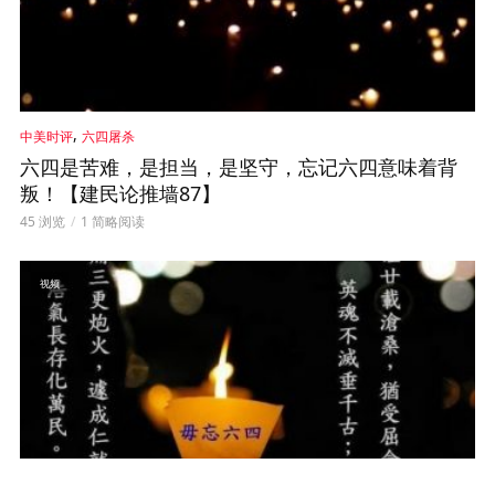
,
中美时评
六四屠杀
六四是苦难，是担当，是坚守，忘记六四意味着背
叛！【建民论推墙87】
45 浏览
1 简略阅读
视频