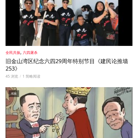
,
全民共振
六四屠杀
旧金山湾区纪念六四29周年特别节目《建民论推墙
253》
45 浏览
1 简略阅读
视频