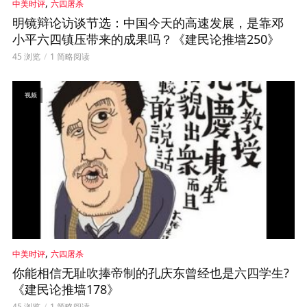
,
中美时评
六四屠杀
明镜辩论访谈节选：中国今天的高速发展，是靠邓
小平六四镇压带来的成果吗？《建民论推墙250》
45 浏览
1 简略阅读
视频
,
中美时评
六四屠杀
你能相信无耻吹捧帝制的孔庆东曾经也是六四学生?
《建民论推墙178》
45 浏览
1 简略阅读