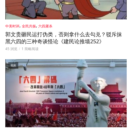
,
,
中美时评
全民共振
六四屠杀
郭文贵砸民运打伪类，否则拿什么去勾兑？驳斥抹
黑六四的三种奇谈怪论《建民论推墙252》
45 浏览
1 简略阅读
视频