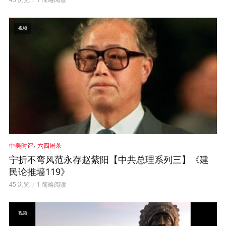
视频
,
中美时评
六四屠杀
宁折不弯风范永存赵紫阳【中共总理系列三】《建
民论推墙119》
45 浏览
1 简略阅读
视频